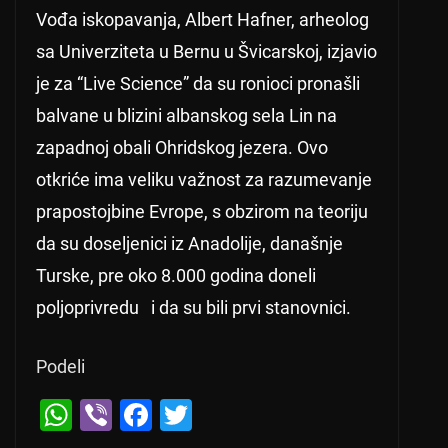
Vođa iskopavanja, Albert Hafner, arheolog
sa Univerziteta u Bernu u Švicarskoj, izjavio
je za “Live Science” da su ronioci pronašli
balvane u blizini albanskog sela Lin na
zapadnoj obali Ohridskog jezera. Ovo
otkriće ima veliku važnost za razumevanje
prapostojbine Evrope, s obzirom na teoriju
da su doseljenici iz Anadolije, današnje
Turske, pre oko 8.000 godina doneli
poljoprivredu i da su bili prvi stanovnici.
Podeli
← Previous
W
Vi
F
T
Libija: Preko 11.000 žrtava u razornim popl
h
b
a
wi