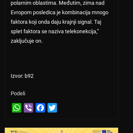
polarnim oblastima. Međutim, zima nad
Evropom posledica je kombinacija mnogo
faktora koji onda daju krajnji signal. Taj
splet faktora se naziva telekonekcija,”
zaključuje on.
Izvor: b92
Podeli
← Previous
W
Vi
F
T
Ista cena dizela i benzina u narednih seda
h
b
a
wi
m dana
at
er
c
tt