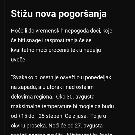
Stižu nova pogoršanja
Hoće li do vremenskih nepogoda doći, koje
će biti snage i rasprostiranja će se
kvalitetno moći proceniti tek u nedelju
uveče.
“Svakako bi osetnije osvežilo u ponedeljak
na zapadu, a u utorak i nad ostalim
delovima regiona. Oko 30. avgusta
maksimalne temperature bi mogle da budu
od +15 do +25 stepeni Celzijusa. To je u
okviru proseka. Noći će od 27. avgusta