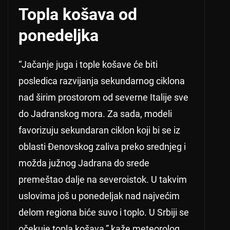
Topla košava od
ponedeljka
“Jačanje juga i tople košave će biti
posledica razvijanja sekundarnog ciklona
nad širim prostorom od severne Italije sve
do Jadranskog mora. Za sada, modeli
favorizuju sekundaran ciklon koji bi se iz
oblasti Đenovskog zaliva preko srednjeg i
možda južnog Jadrana do srede
premeštao dalje na severoistok. U takvim
uslovima još u ponedeljak nad najvećim
delom regiona biće suvo i toplo. U Srbiji se
očekuje topla košava,” kaže meteorolog