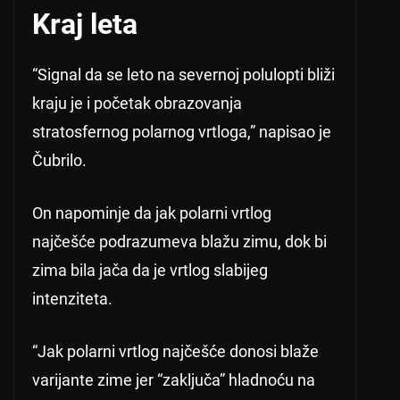
Kraj leta
“Signal da se leto na severnoj polulopti bliži
kraju je i početak obrazovanja
stratosfernog polarnog vrtloga,” napisao je
Čubrilo.
On napominje da jak polarni vrtlog
najčešće podrazumeva blažu zimu, dok bi
zima bila jača da je vrtlog slabijeg
intenziteta.
“Jak polarni vrtlog najčešće donosi blaže
varijante zime jer “zaključa” hladnoću na