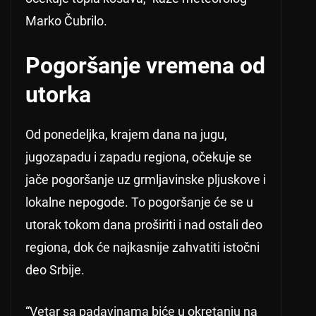
Marko Čubrilo.
Pogoršanje vremena od
utorka
Od ponedeljka, krajem dana na jugu,
jugozapadu i zapadu regiona, očekuje se
jače pogoršanje uz grmljavinske pljuskove i
lokalne nepogode. To pogoršanje će se u
utorak tokom dana proširiti i nad ostali deo
regiona, dok će najkasnije zahvatiti istočni
deo Srbije.
“Vetar sa padavinama biće u okretanju na