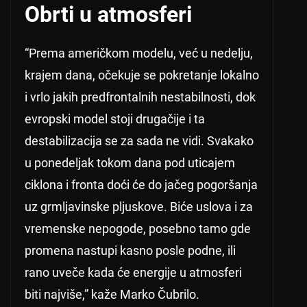
Obrti u atmosferi
“Prema američkom modelu, već u nedelju,
krajem dana, očekuje se pokretanje lokalno
i vrlo jakih predfrontalnih nestabilnosti, dok
evropski model stoji drugačije i ta
destabilizacija se za sada ne vidi. Svakako
u ponedeljak tokom dana pod uticajem
ciklona i fronta doći će do jačeg pogoršanja
uz grmljavinske pljuskove. Biće uslova i za
vremenske nepogode, posebno tamo gde
promena nastupi kasno posle podne, ili
rano uveče kada će energije u atmosferi
biti najviše,” kaže Marko Čubrilo.