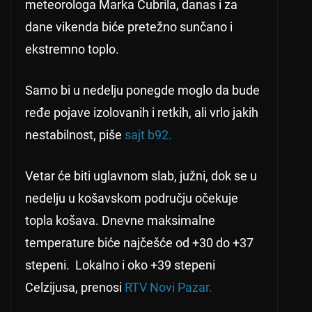
meteorologa Marka Čubrila, danas i za
dane vikenda biće pretežno sunčano i
ekstremno toplo.
Samo bi u nedelju ponegde moglo da bude
ređe pojave izolovanih i retkih, ali vrlo jakih
nestabilnost, piše
sajt b92.
Vetar će biti uglavnom slab, južni, dok se u
nedelju u košavskom području očekuje
topla košava. Dnevne maksimalne
temperature biće najčešće od +30 do +37
stepeni. Lokalno i oko +39 stepeni
Celzijusa, prenosi
RTV Novi Pazar.