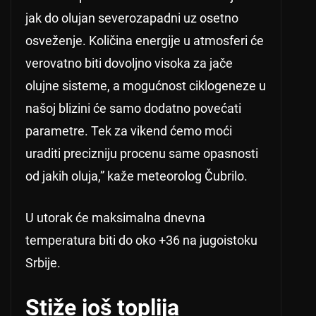
jak do olujan severozapadni uz osetno
osveženje. Količina energije u atmosferi će
verovatno biti dovoljno visoka za jače
olujne sisteme, a mogućnost ciklogeneze u
našoj blizini će samo dodatno povećati
parametre. Tek za vikend ćemo moći
uraditi precizniju procenu same opasnosti
od jakih oluja,” kaže meteorolog Čubrilo.
U utorak će maksimalna dnevna
temperatura biti do oko +36 na jugoistoku
Srbije.
Stiže još toplija