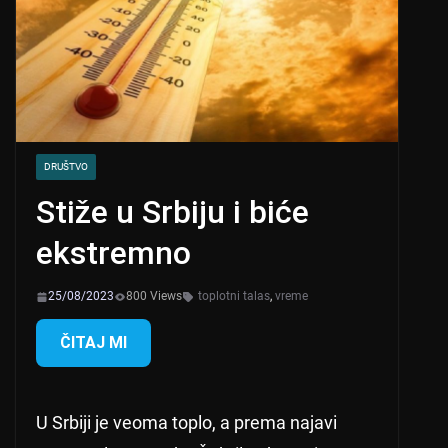
DRUŠTVO
Stiže u Srbiju i biće
ekstremno
25/08/2023
800 Views
toplotni talas
,
vreme
ČITAJ MI
U Srbiji je veoma toplo, a prema najavi