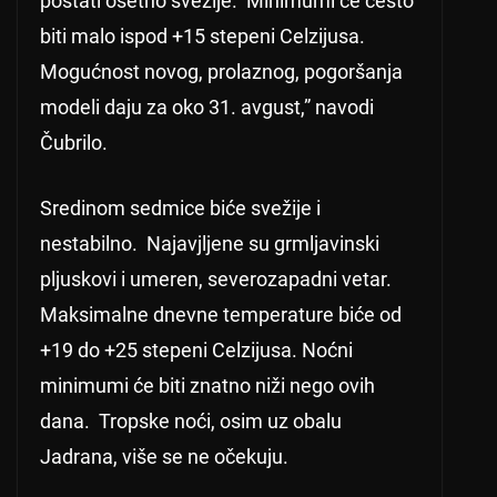
postati osetno svežije. Minimumi će često
biti malo ispod +15 stepeni Celzijusa.
Mogućnost novog, prolaznog, pogoršanja
modeli daju za oko 31. avgust,” navodi
Čubrilo.
Sredinom sedmice biće svežije i
nestabilno. Najavjljene su grmljavinski
pljuskovi i umeren, severozapadni vetar.
Maksimalne dnevne temperature biće od
+19 do +25 stepeni Celzijusa. Noćni
minimumi će biti znatno niži nego ovih
dana. Tropske noći, osim uz obalu
Jadrana, više se ne očekuju.