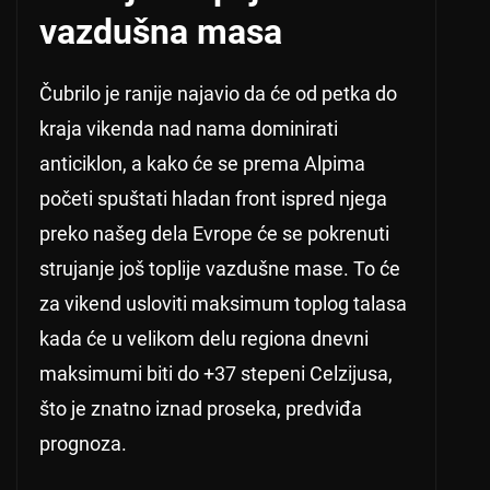
vazdušna masa
Čubrilo je ranije najavio da će od petka do
kraja vikenda nad nama dominirati
anticiklon, a kako će se prema Alpima
početi spuštati hladan front ispred njega
preko našeg dela Evrope će se pokrenuti
strujanje još toplije vazdušne mase. To će
za vikend usloviti maksimum toplog talasa
kada će u velikom delu regiona dnevni
maksimumi biti do +37 stepeni Celzijusa,
što je znatno iznad proseka, predviđa
prognoza.