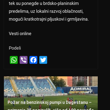
tek su ponegde u brdsko-planinskim
predelima, uz lokalni razvoj oblačnosti,
mogući kratkotrajni pljuskovi i grmljavina.
Vesti online
Podeli
W
Vi
F
T
h
b
a
wi
at
er
c
tt
s
e
er
A
b
Next →
p
o
Požar na benzinskoj pumpi u Dagestanu –
p
o