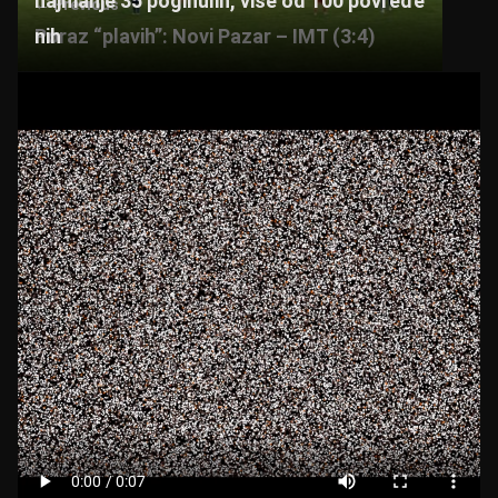
najmanje 35 poginulih, više od 100 povređe
← Previous
k
Poraz “plavih”: Novi Pazar – IMT (3:4)
nih