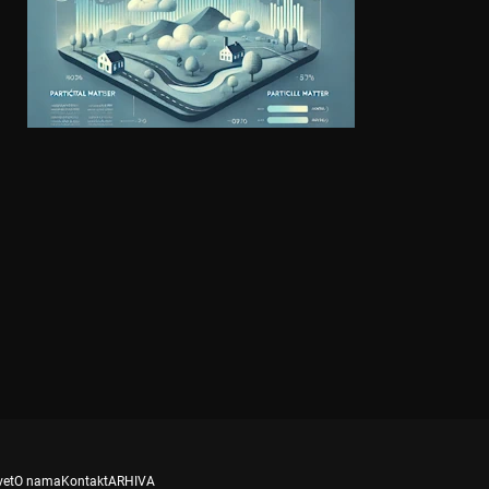
vet
O nama
Kontakt
ARHIVA