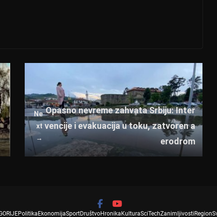
u
Opasno nevreme zahvata Srbiju: Inter
Ne
vencije i evakuacija u toku, zatvoren a
xt
→
erodrom
GORIJE
Politika
Ekonomija
Sport
Društvo
Hronika
Kultura
SciTech
Zanimljivosti
Region
S