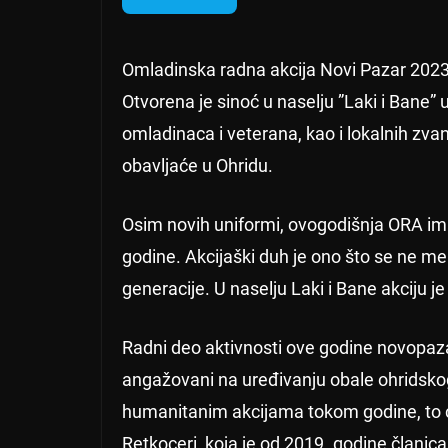
Omladinska radna akcija Novi Pazar 2023.
Otvorena je sinoć u naselju ”Laki i Bane”
omladinaca i veterana, kao i lokalnih zva
obavljaće u Ohridu.
Osim novih uniformi, ovogodišnja ORA im
godine. Akcijaški duh je ono što se ne m
generacije. U naselju Laki i Bane akciju je
Radni deo aktivnosti ove godine novopazar
angažovani na uređivanju obale ohridskog
humanitanim akcijama tokom godine, to ć
Retkoceri, koja je od 2019. godine članica b