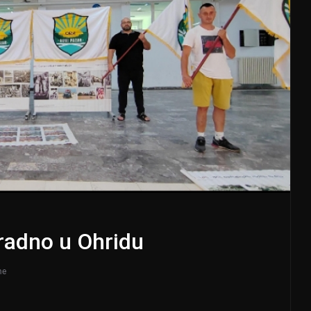
radno u Ohridu
me