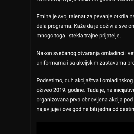
Emina je svoj talenat za pevanje otkrila 
dela programa. Kaže da je doživila sve on
mnogo toga i stekla trajne prijatelje.
Nakon svečanog otvaranja omladinci i v
uniformama i sa akcijskim zastavama pro
Podsetimo, duh akcijaštva i omladinskog
oživeo 2019. godine. Tada je, na inicija
organizovana prva obnovljena akcija pod 
najavljuje i ove godine biti jedna od desti