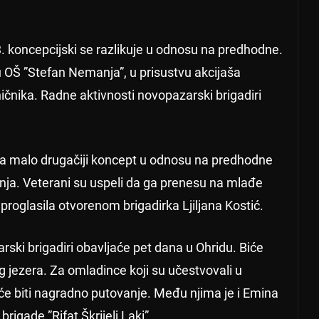
 koncepcijski se razlikuje u odnosu na predhodne.
 u OŠ ”Stefan Nemanja”, u prisustvu akcijaša
ničnika. Radne aktivnosti novopazarski brigadiri
a malo drugačiji koncept u odnosu na predhodne
enja. Veterani su uspeli da ga prenesu na mlađe
 proglasila otvorenom brigadirka Ljiljana Kostić.
ski brigadiri obavljaće pet dana u Ohridu. Biće
 jezera. Za omladince koji su učestvovali u
e biti nagradno putovanje. Među njima je i Emina
rigade ”Rifat Škrijelj Laki”.