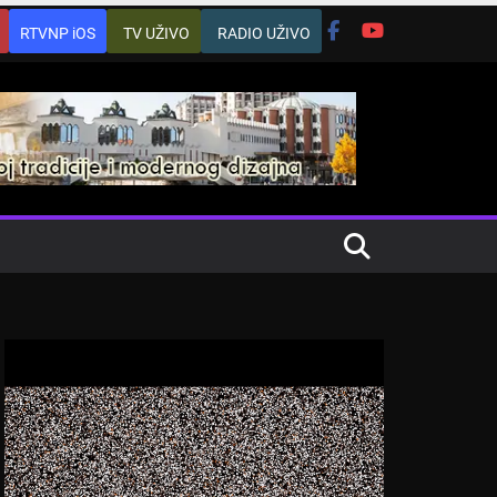
RTVNP iOS
TV UŽIVO
RADIO UŽIVO