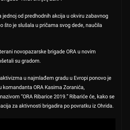
na jednoj od predhodnih akcija u okviru zabavnog
o što je slušala u pričama svog dede, naučila
eterani novopazarske brigade ORA u novim
šetali su gradom.
 aktivizma u najmlađem gradu u Evropi ponovo je
tivu komandanta ORA Kasima Zoranića,
nazivom “ORA Ribarice 2019.” Ribariće će, kako se
nacija za aktivnosti brigadira po povratku iz Ohrida.