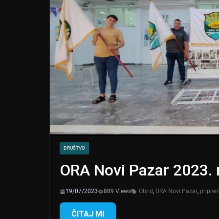
DRUŠTVO
ORA Novi Pazar 2023. 
19/07/2023
889 Views
Ohrid
,
ORA Novi Pazar
,
pripre
ČITAJ MI