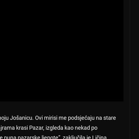
ju Jošanicu. Ovi mirisi me podsjećaju na stare
ajrama krasi Pazar, izgleda kao nekad po
e puna pazarske ljepote”, zaključila je Ličina