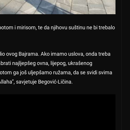
epotom i mirisom, te da njihovu suštinu ne bi trebalo
ji dio ovog Bajrama. Ako imamo uslova, onda treba
brati najljepšeg ovna, lijepog, ukrašenog
 Potom ga još uljepšamo ružama, da se svidi svima
Allaha”, savjetuje Begović-Ličina.