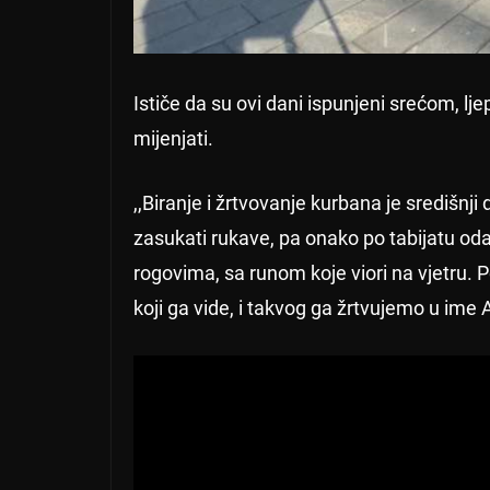
Ističe da su ovi dani ispunjeni srećom, lj
mijenjati.
,,Biranje i žrtvovanje kurbana je središn
zasukati rukave, pa onako po tabijatu oda
rogovima, sa runom koje viori na vjetru.
koji ga vide, i takvog ga žrtvujemo u ime 