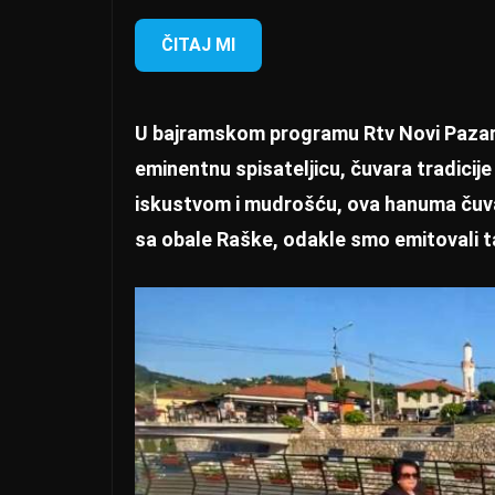
ČITAJ MI
U bajramskom programu Rtv Novi Pazar, 
eminentnu spisateljicu, čuvara tradicij
iskustvom i mudrošću, ova hanuma čuva 
sa obale Raške, odakle smo emitovali t