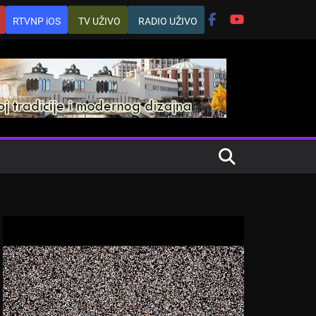
RTVNP iOS
TV UŽIVO
RADIO UŽIVO