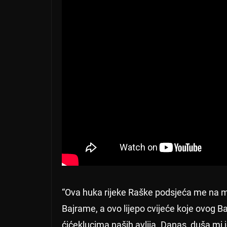
“Ova huka rijeke Raške podsjeća me na mo
Bajrame, a ovo lijepo cvijeće koje ovog B
ćićeklucima naših avlija. Danas, duša mi j