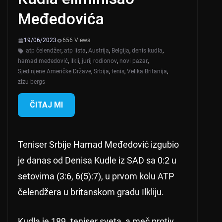
Međedovića
19/06/2023
656 Views
atp čelendžer
,
atp lista
,
Austrija
,
Belgija
,
denis kudla
,
hamad međedović
,
ilkli
,
jurij rodionov
,
novi pazar
,
Sjedinjene Američke Države
,
Srbija
,
tenis
,
Velika Britanija
,
zizu bergs
ČITAJ MI
Teniser Srbije Hamad Međedović izgubio
je danas od Denisa Kudle iz SAD sa 0:2 u
setovima (3:6, 6(5):7), u prvom kolu ATP
čelendžera u britanskom gradu Ilkliju.
Kudla je 189. teniser sveta, a meč protiv