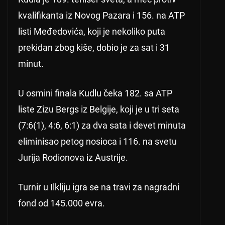
kvalifikanta iz Novog Pazara i 156. na ATP
listi Međedovića, koji je nekoliko puta
prekidan zbog kiše, dobio je za sat i 31
minut.
U osmini finala Kudlu čeka 182. sa ATP
liste Zizu Bergs iz Belgije, koji je u tri seta
(7:6(1), 4:6, 6:1) za dva sata i devet minuta
eliminisao petog nosioca i 116. na svetu
Jurija Rodionova iz Austrije.
Turnir u Ilkliju igra se na travi za nagradni
fond od 145.000 evra.