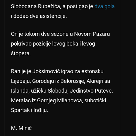
Slobodana Rubežića, a postigao je
dva gola
i dodao dve asistencije.
On je tokom dve sezone u Novom Pazaru
pokrivao pozicije levog beka i levog
štopera.
Ranije je Joksimović igrao za estonsku
Lijepaju, Gorodeju iz Belorusije, Akirejri sa
Islanda, užičku Slobodu, Jedinstvo Puteve,
Metalac iz Gornjeg Milanovca, subotički
Spartak i Inđiju.
M. Minić