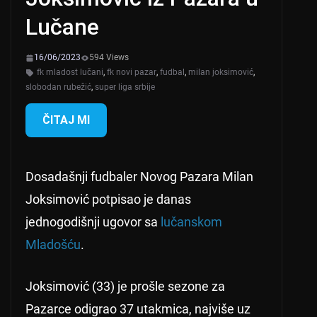
Lučane
16/06/2023
594 Views
fk mladost lučani
,
fk novi pazar
,
fudbal
,
milan joksimović
,
slobodan rubežić
,
super liga srbije
ČITAJ MI
Dosadašnji fudbaler Novog Pazara Milan
Joksimović potpisao je danas
jednogodišnji ugovor sa
lučanskom
Mladošću
.
Joksimović (33) je prošle sezone za
Pazarce odigrao 37 utakmica, najviše uz