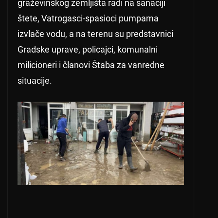
graževinskog zemljišta radi na sanaciji
štete, Vatrogasci-spasioci pumpama
izvlače vodu, a na terenu su predstavnici
Gradske uprave, policajci, komunalni
milicioneri i članovi Štaba za vanredne
situacije.