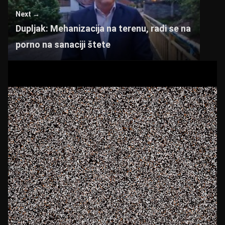
p
o
Next →
p
o
Dupljak: Mehanizacija na terenu, radi se na
k
porno na sanaciji štete