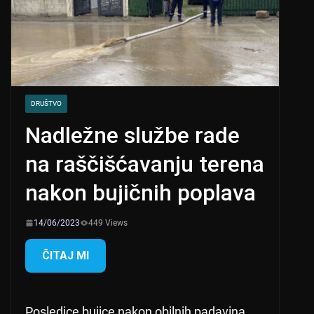
DRUŠTVO
Nadležne službe rade
na raščišćavanju terena
nakon bujičnih poplava
14/06/2023
449 Views
ČITAJ MI
Posledice bujice nakon obilnih padavina