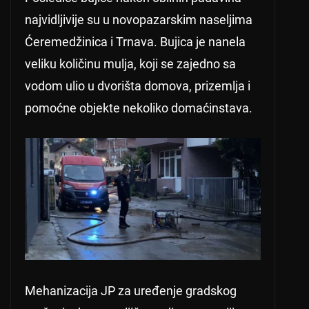
najvidljivije su u novopazarskim naseljima
Ćeremedžinica i Trnava. Bujica je nanela
veliku količinu mulja, koji se zajedno sa
vodom ulio u dvorišta domova, prizemlja i
pomoćne objekte nekoliko domaćinstava.
Mehanizacija JP za uređenje gradskog