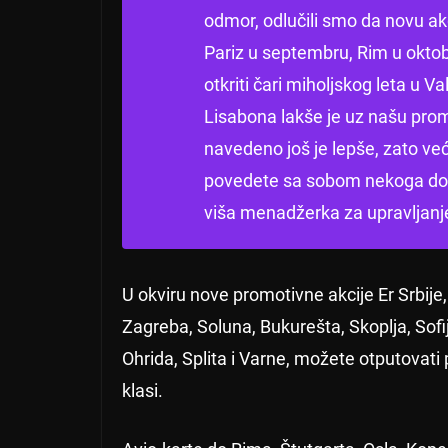
odmor, odlučili smo da novu ak
Pariz u septembru, Rim u oktob
otkriti čari miholjskog leta u Va
Lisabona lakše je uz našu pro
navedeno još je lepše, zato već
povedete sa sobom nekoga do ko
viša menadžerka za upravljanje
U okviru nove promotivne akcije Er Srbije,
Zagreba, Soluna, Bukurešta, Skoplja, Sofi
Ohrida, Splita i Varne, možete otputovat
klasi.