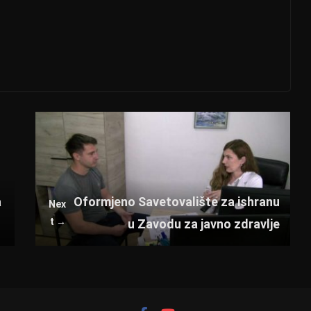
a
Oformjeno Savetovalište za ishranu
Nex
t →
u Zavodu za javno zdravlje