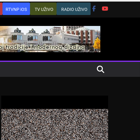
RTVNP iOS
TV UŽIVO
RADIO UŽIVO