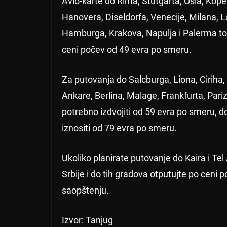
Avio-karte do Rima, Štutgarta, Osla, Kop
Hanovera, Diseldorfa, Venecije, Milana, La
Hamburga, Krakova, Napulja i Palerma to
ceni počev od 49 evra po smeru.
Za putovanja do Salcburga, Liona, Ciriha, 
Ankare, Berlina, Malage, Frankfurta, Pari
potrebno izdvojiti od 59 evra po smeru, 
iznositi od 79 evra po smeru.
Ukoliko planirate putovanje do Kaira i Te
Srbije i do tih gradova otputujte po ceni
saopštenju.
Izvor: Tanjug