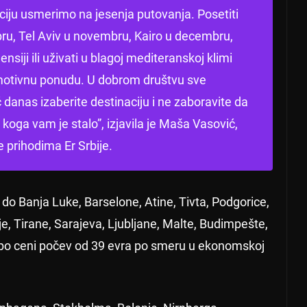
ciju usmerimo na jesenja putovanja. Posetiti
ru, Tel Aviv u novembru, Kairo u decembru,
lensiji ili uživati u blagoj mediteranskoj klimi
motivnu ponudu. U dobrom društvu sve
 danas izaberite destinaciju i ne zaboravite da
ga vam je stalo”, izjavila je Maša Vasović,
 prihodima Er Srbije.
 do Banja Luke, Barselone, Atine, Tivta, Podgorice,
je, Tirane, Sarajeva, Ljubljane, Malte, Budimpešte,
i po ceni počev od 39 evra po smeru u ekonomskoj