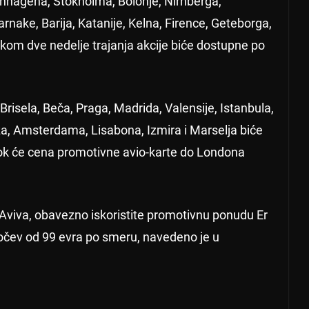
enhagena, Stokholma, Bolonje, Nirnberga,
rnake, Barija, Katanije, Kelna, Firence, Geteborga,
kom dve nedelje trajanja akcije biće dostupne po
Brisela, Beča, Praga, Madrida, Valensije, Istanbula,
za, Amsterdama, Lisabona, Izmira i Marselja biće
dok će cena promotivne avio-karte do Londona
l Aviva, obavezno iskoristite promotivnu ponudu Er
 počev od 99 evra po smeru, navedeno je u