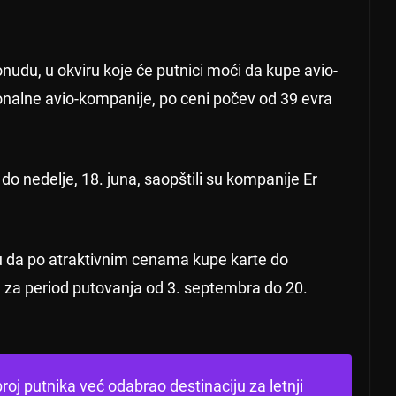
onudu, u okviru koje će putnici moći da kupe avio-
ionalne avio-kompanije, po ceni počev od 39 evra
do nedelje, 18. juna, saopštili su kompanije Er
ku da po atraktivnim cenama kupe karte do
ici, za period putovanja od 3. septembra do 20.
roj putnika već odabrao destinaciju za letnji