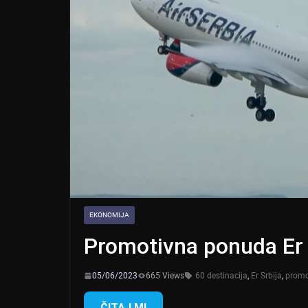
EKONOMIJA
Promotivna ponuda Er S
05/06/2023
665 Views
60 destinacija
,
Er Srbija
,
promo
ČITAJ MI