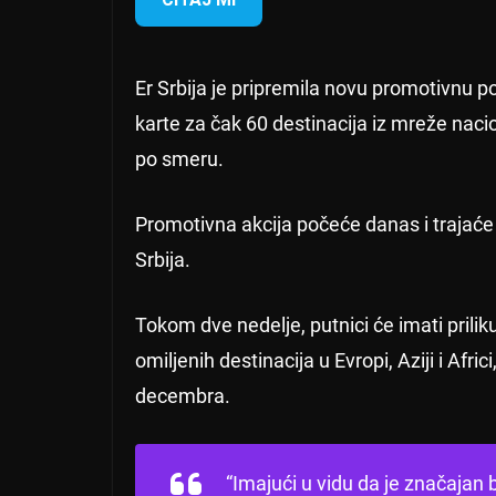
Er Srbija je pripremila novu promotivnu p
karte za čak 60 destinacija iz mreže nac
po smeru.
Promotivna akcija počeće danas i trajaće 
Srbija.
Tokom dve nedelje, putnici će imati prili
omiljenih destinacija u Evropi, Aziji i Afr
decembra.
“Imajući u vidu da je značajan b