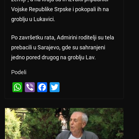
Vojske Republike Srpske i pokopali ih na
groblju u Lukavici.
Po završetku rata, Admirini roditelji su tela
prebacili u Sarajevo, gde su sahranjeni
jedno pored drugog na groblju Lav.
Podeli
W
Vi
F
T
← Previous
h
b
a
wi
Danas oblačno i svežije
at
er
c
tt
s
e
er
A
b
p
o