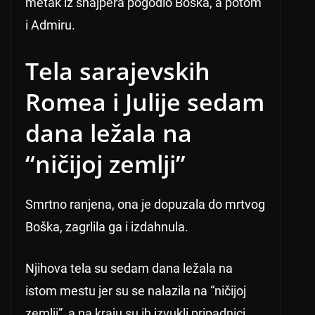
metak iz snajpera pogodio Boška, a potom
i Admiru.
Tela sarajevskih
Romea i Julije sedam
dana ležala na
“ničijoj zemlji”
Smrtno ranjena, ona je dopuzala do mrtvog
Boška, zagrlila ga i izdahnula.
Njihova tela su sedam dana ležala na
istom mestu jer su se nalazila na “ničijoj
zemlji”, a na kraju su ih izvukli pripadnici