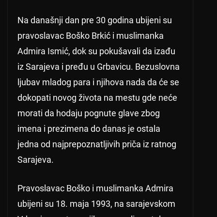
Na današnji dan pre 30 godina ubijeni su
pravoslavac Boško Brkić i muslimanka
Admira Ismić, dok su pokušavali da izađu
iz Sarajeva i pređu u Grbavicu. Bezuslovna
ljubav mladog para i njihova nada da će se
dokopati novog života na mestu gde neće
morati da hodaju pognute glave zbog
imena i prezimena do danas je ostala
jedna od najprepoznatljivih priča iz ratnog
Sarajeva.
Pravoslavac Boško i muslimanka Admira
ubijeni su 18. maja 1993, na sarajevskom