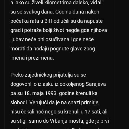
a iako su živeli kilometrima daleko, viđali
su se svakog dana. Godinu dana nakon
početka rata u BiH odlučili su da napuste
grad i potraže bolji život negde gde njihova
ljubav neće biti osuđivana i gde neće
morati da hodaju pognute glave zbog
imena i prezimena.
Preko zajedničkog prijatelja su se
dogovorili o izlasku iz opkoljenog Sarajeva
pa su 18. maja 1993. godine krenuli ka
slobodi. Verujući da je na snazi primirje,
nisu čekali noć nego su krenuli u 17 sati, ali
su stigli samo do Vrbanja mosta, gde je prvi