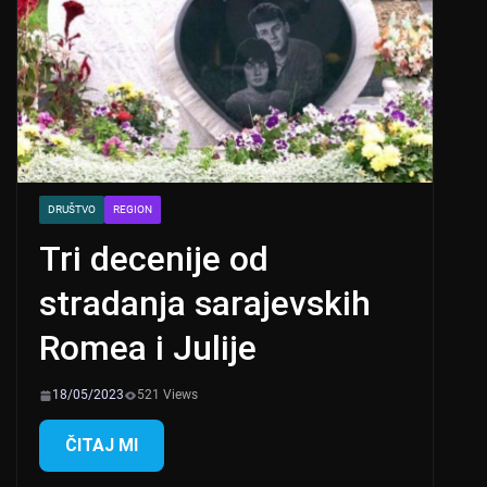
DRUŠTVO
REGION
Tri decenije od
stradanja sarajevskih
Romea i Julije
18/05/2023
521 Views
ČITAJ MI