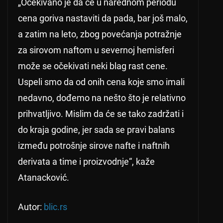
„Očekivano je da će u narednom periodu
cena goriva nastaviti da pada, bar još malo,
a zatim na leto, zbog povećanja potražnje
za sirovom naftom u severnoj hemisferi
može se očekivati neki blag rast cene.
Uspeli smo da od onih cena koje smo imali
nedavno, dođemo na nešto što je relativno
prihvatljivo. Mislim da će se tako zadržati i
do kraja godine, jer sada se pravi balans
između potrošnje sirove nafte i naftnih
derivata a time i proizvodnje“, kaže
Atanacković.
Autor:
blic.rs