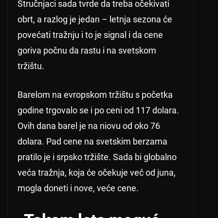
Stručnjaci sada tvrde da treba očekivati
obrt, a razlog je jedan – letnja sezona će
povećati tražnju i to je signal i da cene
goriva počnu da rastu i na svetskom
tržištu.
Barelom na evropskom tržištu s početka
godine trgovalo se i po ceni od 117 dolara.
Ovih dana barel je na niovu od oko 76
dolara. Pad cene na svetskim berzama
pratilo je i srpsko tržište. Sada bi globalno
veća tražnja, koja će očekuje već od juna,
mogla doneti i nove, veće cene.