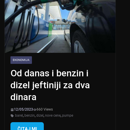
EKONOMIJA
Od danas i benzin i
dizel jeftiniji za dva
dinara
12/05/2023
660 Views
barel
,
benzin
,
dizel
,
nove cene
,
pumpe
ČITAJ MI