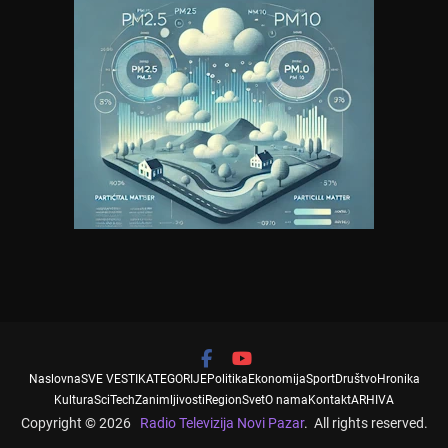
Naslovna
SVE VESTI
KATEGORIJE
Politika
Ekonomija
Sport
Društvo
Hronika
Kultura
SciTech
Zanimljivosti
Region
Svet
O nama
Kontakt
ARHIVA
Copyright © 2026
Radio Televizija Novi Pazar
. All rights reserved.