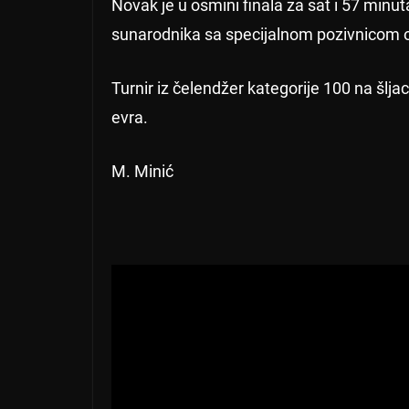
Novak je u osmini finala za sat i 57 minut
sunarodnika sa specijalnom pozivnicom or
Turnir iz čelendžer kategorije 100 na šl
evra.
M. Minić