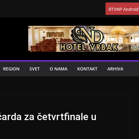
RTVNP Android
REGION
SVET
O NAMA
KONTAKT
ARHIVA
arda za četvrtfinale u