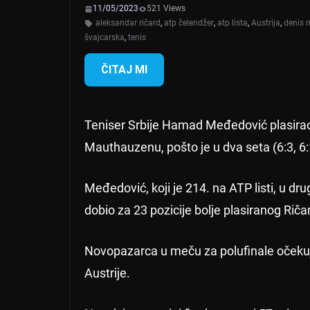
11/05/2023
521 Views
aleksandar ričard
,
atp čelendžer
,
atp lista
,
Austrija
,
denis 
švajcarska
,
tenis
ČITAJ MI
Teniser Srbije Hamad Međedović plasirao
Mauthauzenu, pošto je u dva seta (6:3, 6
Međedović, koji je 214. na ATP listi, u dr
dobio za 23 pozicije bolje plasiranog Riča
Novopazarca u meču za polufinale očekuje
Austrije.