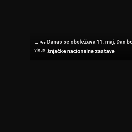
at
er
c
tt
s
e
er
A
b
p
o
p
o
Danas se obeležava 11. maj, Dan b
← Pre
k
vious
šnjačke nacionalne zastave