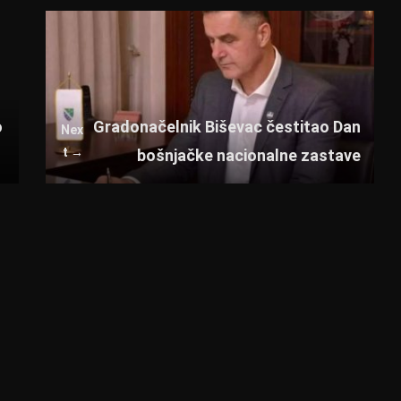
o
Gradonačelnik Biševac čestitao Dan
Nex
t →
bošnjačke nacionalne zastave