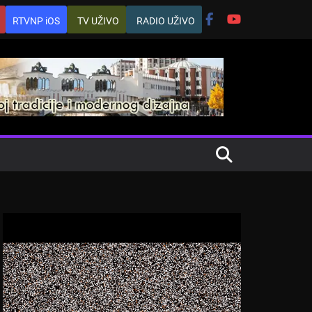
RTVNP iOS
TV UŽIVO
RADIO UŽIVO