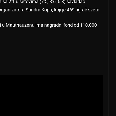
a sa 2:1 u setovima (7:5, 3:6, 6:3) savladao
ganizatora Sandra Kopa, koji je 469. igrač sveta.
jaci u Mauthauzenu ima nagradni fond od 118.000