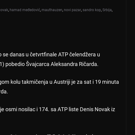
novak
,
hamad međedović
,
mauthauzen
,
novi pazar
,
sandro kop
,
Srbija
,
 se danas u četvrtfinale ATP čelendžera u
:1) pobedio Švajcarca Aleksandra Ričarda.
ugom kolu takmičenja u Austriji je za sat i 19 minuta
rda.
 osmi nosilac i 174. sa ATP liste Denis Novak iz