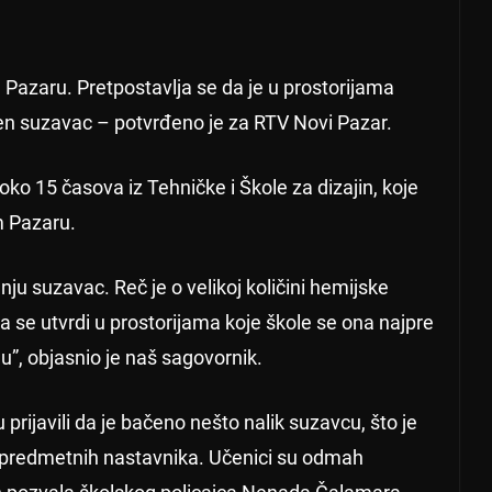
Pazaru. Pretpostavlja se da je u prostorijama
n suzavac – potvrđeno je za RTV Novi Pazar.
oko 15 časova iz Tehničke i Škole za dizajin, koje
m Pazaru.
nju suzavac. Reč je o velikoj količini hemijske
 se utvrdi u prostorijama koje škole se ona najpre
du”, objasnio je naš sagovornik.
 prijavili da je bačeno nešto nalik suzavcu, što je
 i predmetnih nastavnika. Učenici su odmah