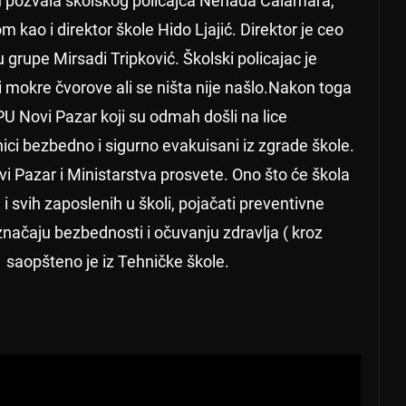
ah pozvala školskog policajca Nenada Čalamara,
m kao i direktor škole Hido Ljajić. Direktor je ceo
u grupe Mirsadi Tripković. Školski policajac je
 mokre čvorove ali se ništa nije našlo.Nakon toga
PU Novi Pazar koji su odmah došli na lice
i bezbedno i sigurno evakuisani iz zgrade škole.
i Pazar i Ministarstva prosvete. Ono što će škola
i svih zaposlenih u školi, pojačati preventivne
o značaju bezbednosti i očuvanju zdravlja ( kroz
”, saopšteno je iz Tehničke škole.