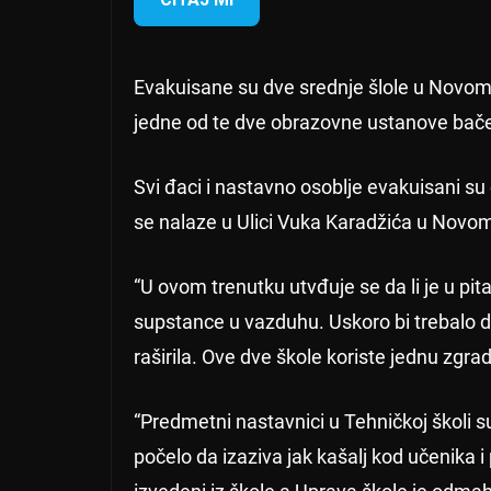
Evakuisane su dve srednje šlole u Novom 
jedne od te dve obrazovne ustanove bače
Svi đaci i nastavno osoblje evakuisani su 
se nalaze u Ulici Vuka Karadžića u Novo
“U ovom trenutku utvđuje se da li je u pita
supstance u vazduhu. Uskoro bi trebalo da
raširila. Ove dve škole koriste jednu zgra
“Predmetni nastavnici u Tehničkoj školi su
počelo da izaziva jak kašalj kod učenika