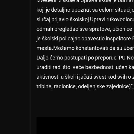
izvedeni iz škole a Uprava škole je odm
koji je detaljno upoznat sa celom situacijo
slučaj prijavio školskoj Upravi rukovodioc
odmah pregledao sve spratove, učionice i
je školski policajac obavestio inspektore 
mesta.Možemo konstantovati da su učenic
Dalje ćemo postupati po preporuci PU Nov
uraditi radi što veće bezbednosti učenika 
aktivnosti u školi i jačati svest kod svih 
tribine, radionice, odeljenjske zajednice)