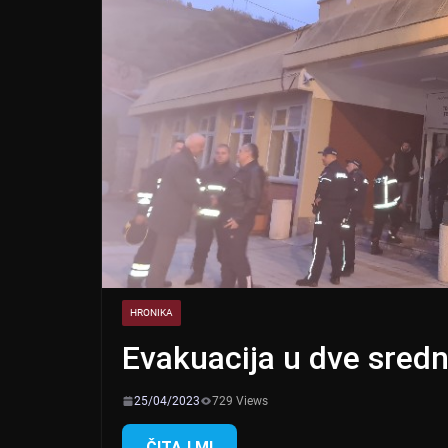
HRONIKA
Evakuacija u dve sred
25/04/2023
729 Views
ČITAJ MI