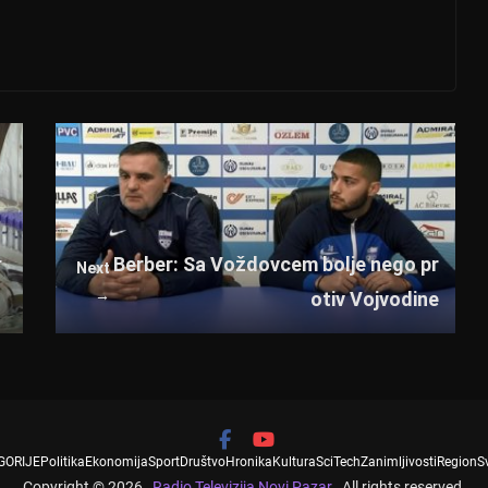
r
Berber: Sa Voždovcem bolje nego pr
Next
→
otiv Vojvodine
GORIJE
Politika
Ekonomija
Sport
Društvo
Hronika
Kultura
SciTech
Zanimljivosti
Region
S
Copyright © 2026
Radio Televizija Novi Pazar
. All rights reserved.