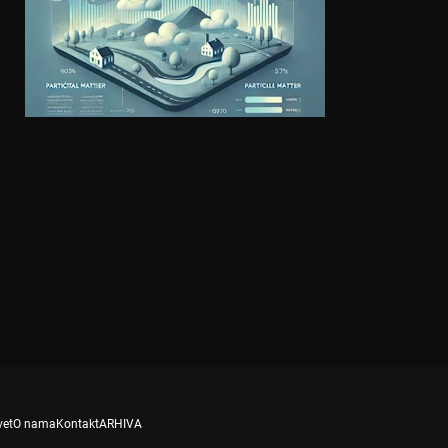
vet
O nama
Kontakt
ARHIVA