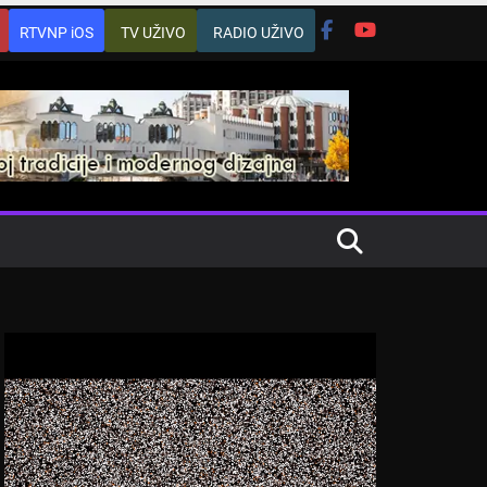
RTVNP iOS
TV UŽIVO
RADIO UŽIVO