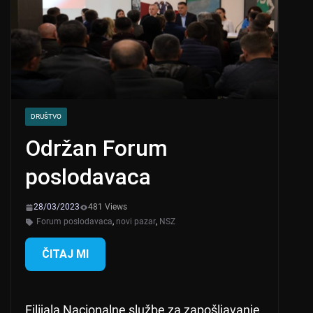
DRUŠTVO
Održan Forum
poslodavaca
28/03/2023
481 Views
Forum poslodavaca
,
novi pazar
,
NSZ
ČITAJ MI
Filijala Nacionalne službe za zapošljavanje