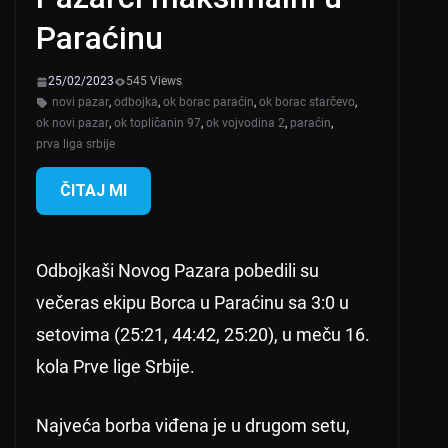
Paraćinu
25/02/2023
545 Views
novi pazar
,
odbojka
,
ok borac paraćin
,
ok borac starčevo
,
ok novi pazar
,
ok topličanin 97
,
ok vojvodina 2
,
paraćin
,
prva liga srbije
ČITAJ MI
Odbojkaši Novog Pazara pobedili su
večeras ekipu Borca u Paraćinu sa 3:0 u
setovima (25:21, 44:42, 25:20), u meču 16.
kola Prve lige Srbije.
Najveća borba viđena je u drugom setu,