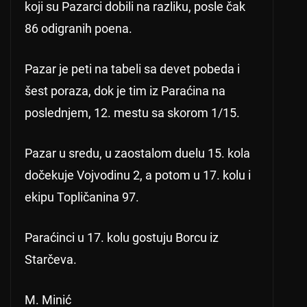
koji su Pazarci dobili na razliku, posle čak
86 odigranih poena.
Pazar je peti na tabeli sa devet pobeda i
šest poraza, dok je tim iz Paraćina na
poslednjem, 12. mestu sa skorom 1/15.
Pazar u sredu, u zaostalom duelu 15. kola
dočekuje Vojvodinu 2, a potom u 17. kolu i
ekipu Topličanina 97.
Paraćinci u 17. kolu gostuju Borcu iz
Starčeva.
M. Minić