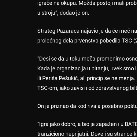
igrače na okupu. Možda postoji mali pro
u stroju”, dodao je on.
Strateg Pazaraca najavio je da će meč naj
prolećnog dela prvenstva pobedila TSC (2
“Desi se da u toku meča promenimo osnov
Kada je organizacija u pitanju, uvek smo ist
ili Periša Pešukić, ali princip se ne menj
TSC-om, iako zavisi i od zdravstvenog bil
On je priznao da kod rivala posebno poš
“Igra jako dobro, a bio je zapažen i u B
tranziciono neprijatni. Doveli su strance k