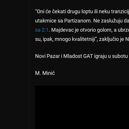
“Oni će čekati drugu loptu ili neku tranz
utakmice sa Partizanom. Ne zaslužuju da
sa 2:1
. Majdevac je otvorio golom, a ubrz
su, ipak, mnogo kvalitetniji”, zaključio je 
Novi Pazar i Mladost GAT igraju u subotu
M. Minić