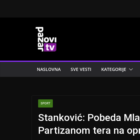
Skip
to
content
NASLOVNA
SVE VESTI
KATEGORIJE
SPORT
Stanković: Pobeda Mla
Partizanom tera na op