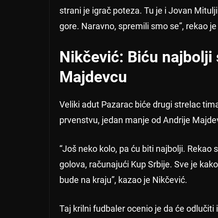
strani je igrač poteza. Tu je i Jovan Mitul
gore. Naravno, spremili smo se”, rekao je
Nikčević: Biću najbolji
Majdevcu
Veliki adut Pazarac biće drugi strelac tima
prvenstvu, jedan manje od Andrije Majde
“Još neko kolo, pa ću biti najbolji. Rekao
golova, računajući Kup Srbije. Sve je ka
bude na kraju”, kazao je Nikčević.
Taj krilni fudbaler ocenio je da će odlučiti