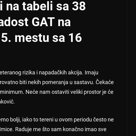
i na tabeli sa 38
ladost GAT na
15. mestu sa 16
.
eteranog rizika i napadačkih akcija. Imaju
rovatno biti nekih pomeranja u sastavu. Čekaće
 minimum. Neće nam ostaviti veliki prostor je će
nković.
o bolji, iako to tereni u ovom periodu često ne
edmice. Raduje me što sam konačno imao sve