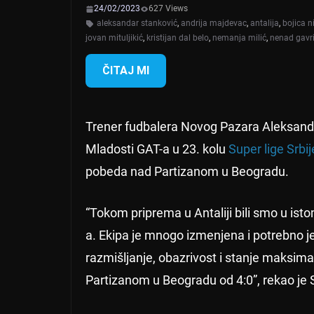
24/02/2023
627 Views
aleksandar stanković
,
andrija majdevac
,
antalija
,
bojica n
jovan mituljikić
,
kristijan dal belo
,
nemanja milić
,
nenad gavr
ČITAJ MI
Trener fudbalera Novog Pazara Aleksanda
Mladosti GAT-a u 23. kolu
Super lige Srbij
pobeda nad Partizanom u Beogradu.
“Tokom priprema u Antaliji bili smo u isto
a. Ekipa je mnogo izmenjena i potrebno je
razmišljanje, obazrivost i stanje maksima
Partizanom u Beogradu od 4:0”, rekao je 