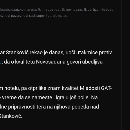
ikčević
,
džaizkoin arena
,
fk mladost gat
,
fk novi pazar
,
fk partizan
,
fudbal
,
ić
,
novi pazar
,
novi sad
,
super liga srbije
,
tsc
r Stanković rekao je danas, uoči utakmice protiv
e
, da o kvalitetu Novosađana govori ubedljiva
m hotelu, pa otprilike znam kvalitet Mladosti GAT-
 vreme da se nameste i igraju još bolje. Na
lne pripravnosti tera na njihova pobeda nad
Stanković.