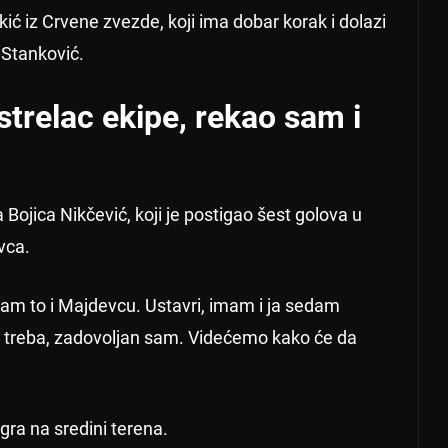
jikić iz Crvene zvezde, koji ima dobar korak i dolazi
 Stanković.
 strelac ekipe, rekao sam i
 Bojica Nikčević, koji je postigao šest golova u
vca.
 sam to i Majdevcu. Ustavri, imam i ja sedam
ko treba, zadovoljan sam. Videćemo kako će da
 igra na sredini terena.