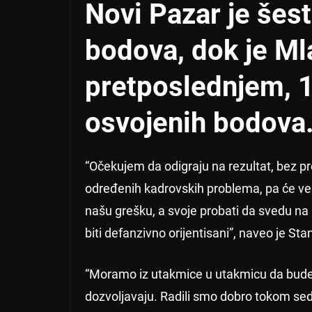
Novi Pazar je šest
bodova, dok je M
pretposlednjem, 
osvojenih bodova
“Očekujem da odigraju na rezultat, bez pr
određenih kadrovskih problema, pa će ve
našu grešku, a svoje probati da svedu na
biti defanzivno orijentisani”, naveo je Sta
“Moramo iz utakmice u utakmicu da budem
dozvoljavaju. Radili smo dobro tokom s