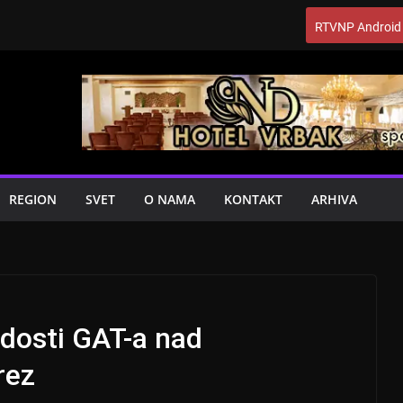
RTVNP Android
REGION
SVET
O NAMA
KONTAKT
ARHIVA
dosti GAT-a nad
rez