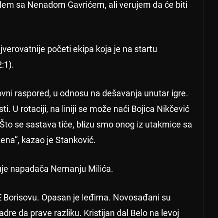
blem sa Nenadom Gavrićem, ali verujem da će biti
verovatnije početi ekipa koja je na startu
:1).
ni raspored, u odnosu na dešavanja unutar igre.
i. U rotaciji, na liniji se može naći Bojica Nikčević
a. Što se sastava tiče, blizu smo onog iz utakmice sa
tena”, kazao je Stanković.
tuje napadača Nemanju Milića.
ATE Borisovu. Opasan je leđima. Novosađani su
adre da prave razliku. Kristijan dal Belo na levoj