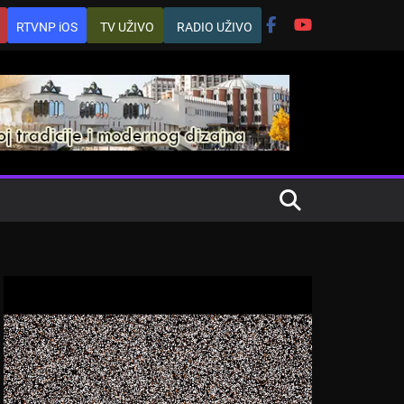
RTVNP iOS
TV UŽIVO
RADIO UŽIVO