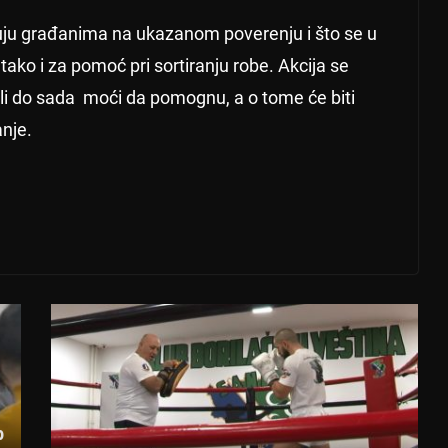
uju građanima na ukazanom poverenju i što se u
 tako i za pomoć pri sortiranju robe. Akcija se
eli do sada moći da pomognu, a o tome će biti
nje.
b