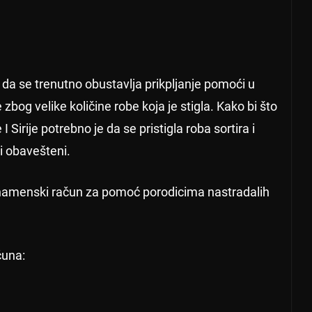
a se trenutno obustavlja prikpljanje pomoći u
og velike količine robe koja je stigla. Kako bi što
Sirije potrebno je da se pristigla roba sortira i
i obavešteni.
n namenski račun za pomoć porodicima nastradalih
čuna: