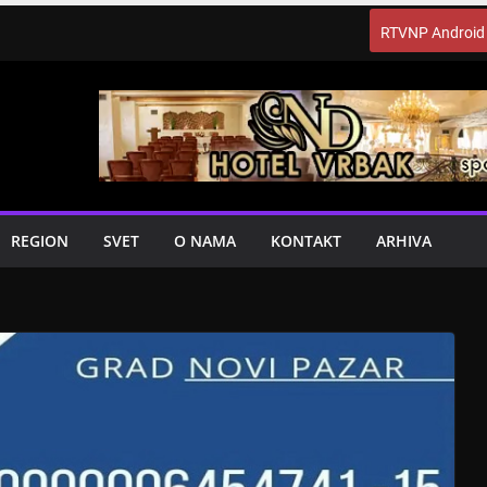
RTVNP Android
REGION
SVET
O NAMA
KONTAKT
ARHIVA