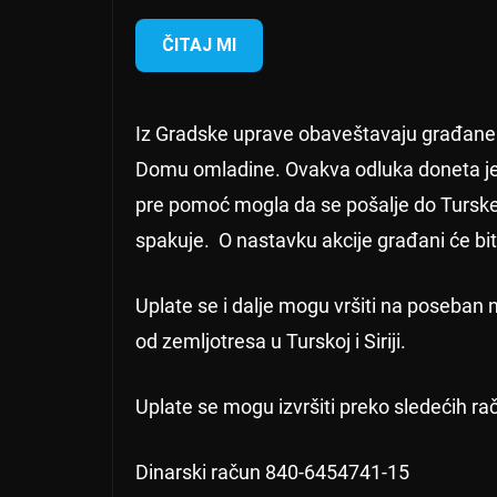
ČITAJ MI
Iz Gradske uprave obaveštavaju građane d
Domu omladine. Ovakva odluka doneta je zb
pre pomoć mogla da se pošalje do Turske I 
spakuje. O nastavku akcije građani će bit
Uplate se i dalje mogu vršiti na poseba
od zemlјotresa u Turskoj i Siriji.
Uplate se mogu izvršiti preko sledećih ra
Dinarski račun 840-6454741-15