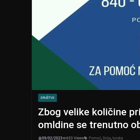
DRUŠTVO
Zbog velike količine pr
omldine se trenutno o
09/02/2023
653 Views
Pomoć
,
Sirija
,
turska