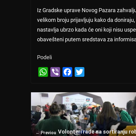
Iz Gradske uprave Novog Pazara zahvalj
velikom broju prijavljuju kako da doniraju,
nastavlja ubrzo kada će oni koji nisu usp
obavešteni putem sredstava za informisa
Podeli
W
Vi
F
T
h
b
a
wi
at
er
c
tt
s
e
er
A
b
p
o
p
o
Volonteri rade na sortiranju ro
← Previou