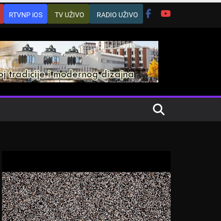
RTVNP iOS
TV UŽIVO
RADIO UŽIVO