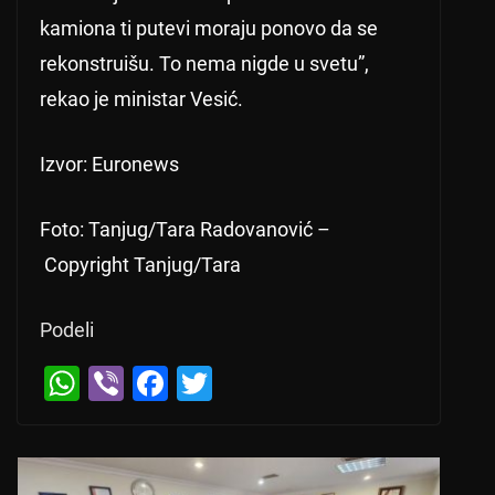
kamiona ti putevi moraju ponovo da se
rekonstruišu. To nema nigde u svetu”,
rekao je ministar Vesić.
Izvor: Euronews
Foto: Tanjug/Tara Radovanović –
Copyright Tanjug/Tara
Podeli
W
Vi
F
T
h
b
a
wi
at
er
c
tt
s
e
er