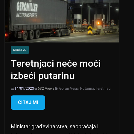
DRUŠTVO
Teretnjaci neće moći
izbeći putarinu
14/01/2023
632 Views
Goran Vesić
,
Putarina
,
Teretnjaci
ČITAJ MI
Ministar građevinarstva, saobraćaja i