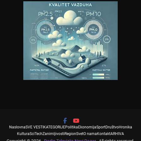
Naslovna
SVE VESTI
KATEGORIJE
Politika
Ekonomija
Sport
Društvo
Hronika
Kultura
SciTech
Zanimljivosti
Region
Svet
O nama
Kontakt
ARHIVA