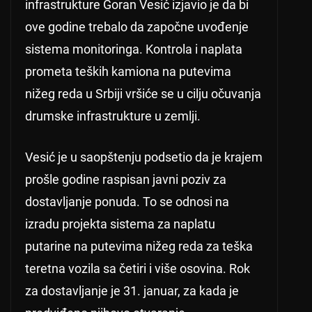
infrastrukture Goran Vesić izjavio je da bi
ove godine trebalo da započne uvođenje
sistema monitoringa. Kontrola i naplata
prometa teških kamiona na putevima
nižeg reda u Srbiji vršiće se u cilju očuvanja
drumske infrastrukture u zemlji.
Vesić je u saopštenju podsetio da je krajem
prošle godine raspisan javni poziv za
dostavljanje ponuda. To se odnosi na
izradu projekta sistema za naplatu
putarine na putevima nižeg reda za teška
teretna vozila sa četiri i više osovina. Rok
za dostavljanje je 31. januar, za kada je