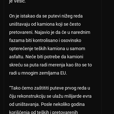
je Vesić.
On je istakao da se putevi nižeg reda
uništavaju od kamiona koji se često
pretovareni. Najavio je da će u narednim
fazama biti kontrolisano i osovinsko
opterećenje teških kamiona u samom
asfaltu. Neće biti potrebe da kamioni
skreću sa puta radi merenja kao što se to
radi u mnogim zemljama EU.
“Tako ćemo zaštititi puteve prvog reda u
čiju rekonstrukciju se ulažu milijarde evra
od uništavanja. Posle nekoliko godina
korišćenja od teških i pretovarenih