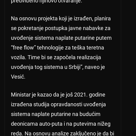
predviđeno njihovo otvaranje.
Na osnovu projekta koji je izrađen, planira
se pokretanje postupka javne nabavke za
uvođenje sistema naplate putarine putem
“free flow” tehnologije za teška teretna
vozila. Time bi se započela realizacija
uvođenja tog sistema u Srbiji”, naveo je
Vesić.
Ministar je kazao da je još 2021. godine
izrađena studija opravdanosti uvođenja
sistema naplate putarine na budućim
deonicama auto-puta i na putevima nižeg
reda. Na osnovu analize zaključeno je da bi