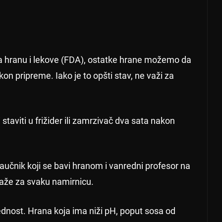
hranu i lekove (FDA), ostatke hrane možemo da
on pripreme. Iako je to opšti stav, ne važi za
taviti u frižider ili zamrzivač dva sata nakon
aučnik koji se bavi hranom i vanredni profesor na
važe za svaku namirnicu.
rednost. Hrana koja ima niži pH, poput sosa od