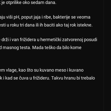
 je otprilike oko sedam dana.
u viši pH, poput jaja i ribe, bakterije se veoma
ti u roku tri dana ili ih baciti ako taj rok istekne.
drži i van frižidera u hermetički zatvorenoj posudi
od masnog testa. Mada teško da bilo kome
jem vlage, kao što su kuvano meso i kuvano
k i kad se čuva u frižideru. Takvu hranu bi trebalo