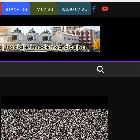
RTVNP iOS
TV UŽIVO
RADIO UŽIVO