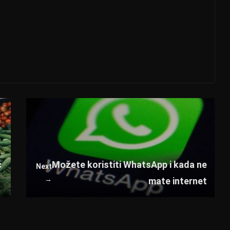
ć
Možete koristiti WhatsApp i kada ne
Next
→
mate internet