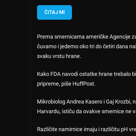
ČITAJ MI
Prema smernicama američke Agencije za 
čuvamo i jedemo oko tri do četiri dana nak
svaku vrstu hrane.
Kako FDA navodi ostatke hrane trebalo bi s
pripreme, piše HuffPost.
Mikrobiolog Andrea Kasero i Gaj Krozbi, n
Harvardu, ističu da ovakve smernice ne 
Različite namirnice imaju i različitu pH v