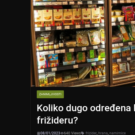
ZANIMLJIVOSTI
Koliko dugo određena 
frižideru?
08/01/2023
640 Views
frizider
,
hrana
,
namirnice