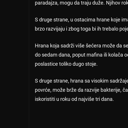
paradajza, mogu da traju duže. Njihov rok
S druge strane, u ostacima hrane koje imaj
brzo razvijaju i zbog toga bi ih trebalo pojes
Hrana koja sadrži više šećera može da se 
do sedam dana, poput mafina ili kolača 
poslastice toliko dugo stoje.
S druge strane, hrana sa visokim sadrža
povrće, može brže da razvije bakterije, ča
iskoristiti u roku od najviše tri dana.