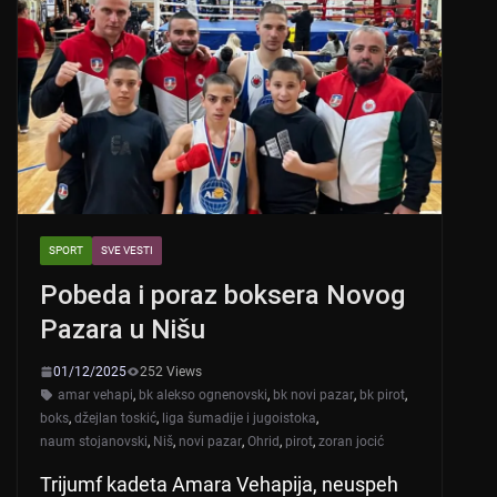
SPORT
SVE VESTI
Pobeda i poraz boksera Novog
Pazara u Nišu
01/12/2025
252 Views
amar vehapi
,
bk alekso ognenovski
,
bk novi pazar
,
bk pirot
,
boks
,
džejlan toskić
,
liga šumadije i jugoistoka
,
naum stojanovski
,
Niš
,
novi pazar
,
Ohrid
,
pirot
,
zoran jocić
Trijumf kadeta Amara Vehapija, neuspeh