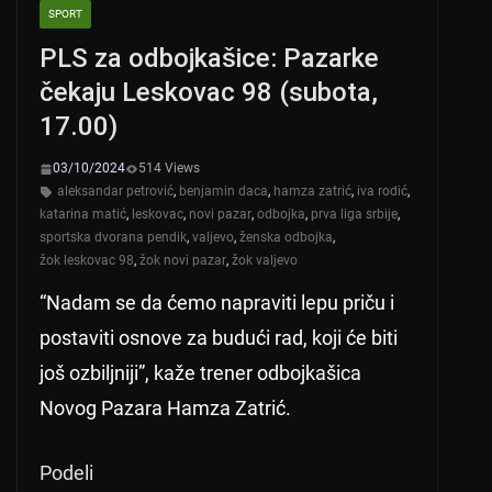
SPORT
PLS za odbojkašice: Pazarke
čekaju Leskovac 98 (subota,
17.00)
03/10/2024
514 Views
aleksandar petrović
,
benjamin daca
,
hamza zatrić
,
iva rodić
,
katarina matić
,
leskovac
,
novi pazar
,
odbojka
,
prva liga srbije
,
sportska dvorana pendik
,
valjevo
,
ženska odbojka
,
žok leskovac 98
,
žok novi pazar
,
žok valjevo
“Nadam se da ćemo napraviti lepu priču i
postaviti osnove za budući rad, koji će biti
još ozbiljniji”, kaže trener odbojkašica
Novog Pazara Hamza Zatrić.
Podeli