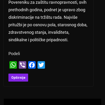
Povereniku za zaštitu ravnopravnosti, svih
prethodnih godina, podnet je upravo zbog
diskriminacije na tržištu rada. Najviše
pritužbi je po osnovu pola, starosnog doba,
zdravstvenog stanja, invaliditeta,
sindikalne i političke pripadnosti.
Podeli
W
Vi
F
T
h
b
a
wi
at
er
c
tt
Opširnije
s
e
er
A
b
p
o