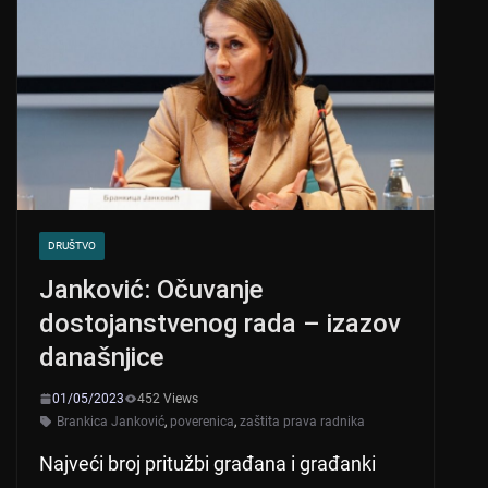
DRUŠTVO
Janković: Očuvanje
dostojanstvenog rada – izazov
današnjice
01/05/2023
452 Views
Brankica Janković
,
poverenica
,
zaštita prava radnika
Najveći broj pritužbi građana i građanki