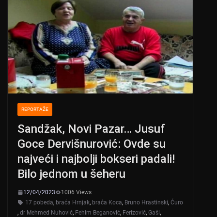
REPORTAŽE
Sandžak, Novi Pazar… Jusuf
Goce Dervišnurović: Ovde su
najveći i najbolji bokseri padali!
Bilo jednom u šeheru
12/04/2023
1006 Views
17 pobeda
,
braća Hrnjak
,
braća Koca
,
Bruno Hrastinski
,
Ćuro
,
dr Mehmed Nuhović
,
Fehim Beganović
,
Ferizović
,
Gaši
,