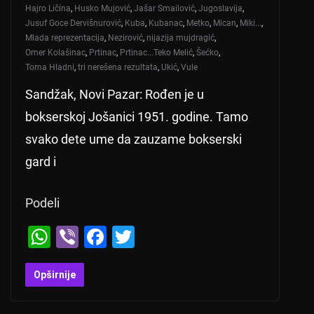
Hajro Ličina
,
Husko Mujović
,
Jašar Smailović
,
Jugoslavija
,
Jusuf Goce Dervišnurović
,
Kuba
,
Kubanac
,
Metko
,
Mican
,
Miki...
,
Mlada reprezentacija
,
Nezirović
,
nijazija mujdragić
,
Omer Kolašinac
,
Prtinac
,
Prtinac...Teko Melić
,
Šećko
,
Toma Hladni
,
tri nerešena rezultata
,
Ukić
,
Vule
Sandžak, Novi Pazar: Rođen je u
bokserskoj Jošanici 1951. godine. Tamo
svako dete ume da zauzame bokserski
gard i
Podeli
W
Vi
F
T
h
b
a
wi
at
er
c
tt
Opširnije
s
e
er