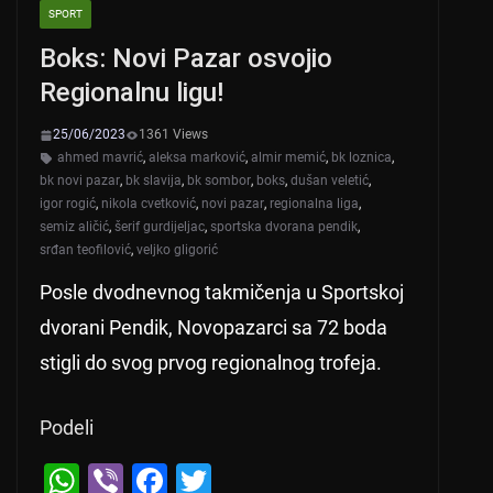
SPORT
Boks: Novi Pazar osvojio
Regionalnu ligu!
25/06/2023
1361 Views
ahmed mavrić
,
aleksa marković
,
almir memić
,
bk loznica
,
bk novi pazar
,
bk slavija
,
bk sombor
,
boks
,
dušan veletić
,
igor rogić
,
nikola cvetković
,
novi pazar
,
regionalna liga
,
semiz aličić
,
šerif gurdijeljac
,
sportska dvorana pendik
,
srđan teofilović
,
veljko gligorić
Posle dvodnevnog takmičenja u Sportskoj
dvorani Pendik, Novopazarci sa 72 boda
stigli do svog prvog regionalnog trofeja.
Podeli
W
Vi
F
T