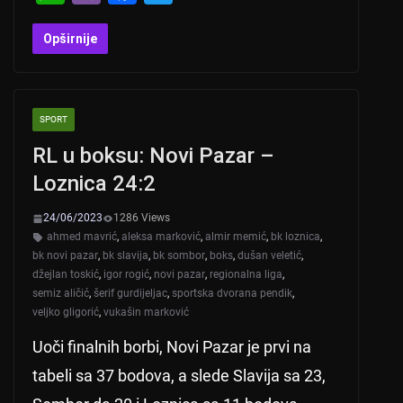
h
b
a
wi
at
er
c
tt
Opširnije
s
e
er
A
b
SPORT
p
o
RL u boksu: Novi Pazar –
p
o
Loznica 24:2
k
24/06/2023
1286 Views
ahmed mavrić
,
aleksa marković
,
almir memić
,
bk loznica
,
bk novi pazar
,
bk slavija
,
bk sombor
,
boks
,
dušan veletić
,
džejlan toskić
,
igor rogić
,
novi pazar
,
regionalna liga
,
semiz aličić
,
šerif gurdijeljac
,
sportska dvorana pendik
,
veljko gligorić
,
vukašin marković
Uoči finalnih borbi, Novi Pazar je prvi na
tabeli sa 37 bodova, a slede Slavija sa 23,