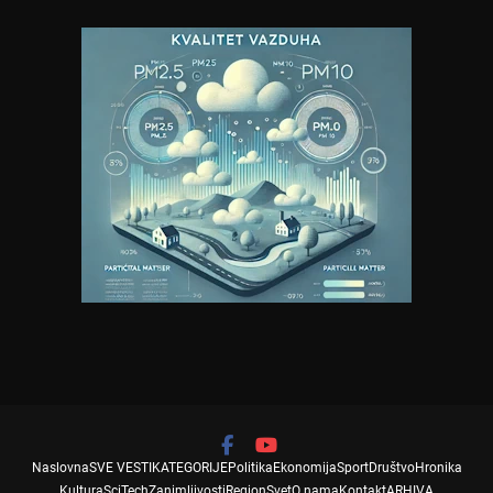
Naslovna
SVE VESTI
KATEGORIJE
Politika
Ekonomija
Sport
Društvo
Hronika
Kultura
SciTech
Zanimljivosti
Region
Svet
O nama
Kontakt
ARHIVA