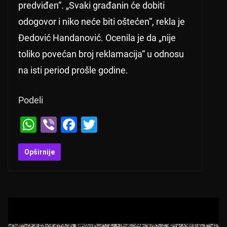
predviđen“. „Svaki građanin će dobiti
odogovor i niko neće biti oštećen“, rekla je
Đedović Handanović. Ocenila je da „nije
toliko povećan broj reklamacija“ u odnosu
na isti period prošle godine.
Podeli
W
Vi
F
T
h
b
a
wi
at
er
c
tt
Opširnije
s
e
er
A
b
p
o
p
o