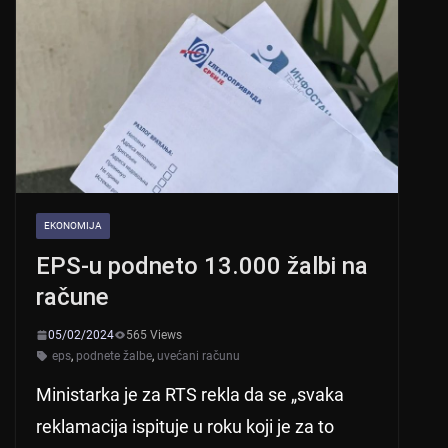
EKONOMIJA
EPS-u podneto 13.000 žalbi na
račune
05/02/2024
565 Views
eps
,
podnete žalbe
,
uvećani računu
Ministarka je za RTS rekla da se „svaka
reklamacija ispituje u roku koji je za to