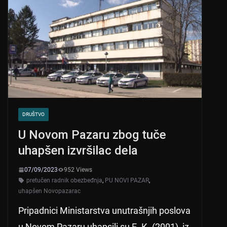
DRUŠTVO
U Novom Pazaru zbog tuče
uhapšen izvršilac dela
07/09/2023
952 Views
pretučen radnik obezbeđnja
,
PU NOVI PAZAR
,
uhapšen Novopazarac
Pripadnici Ministarstva unutrašnjih poslova
u Novom Pazaru uhapsili su E. К. (2001), iz