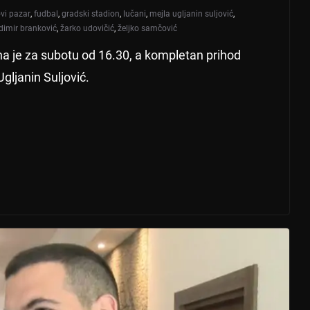
ovi pazar
,
fudbal
,
gradski stadion
,
lučani
,
mejla ugljanin suljović
,
dimir branković
,
žarko udovičić
,
željko samčović
 je za subotu od 16.30, a kompletan prihod
ljanin Suljović.