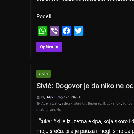
Podeli
W
Vi
F
T
h
b
a
wi
at
er
c
tt
Opširnije
s
e
er
A
b
SPORT
p
o
Sivić: Dogovor je da niko ne 
p
o
k
13/09/2024
494 Views
Adem Ljajić
,
atletski stadion
,
Beograd
,
fk čukarički
,
fk novi
uroš đuranović
“Čukarički je izuzetna ekipa, koja skoro i 
moju sreću, bila je pauza i mogli smo da