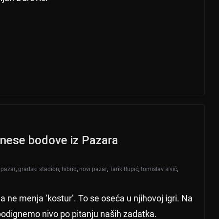
odnese bodove iz Pazara
 pazar
,
gradski stadion
,
hibrid
,
novi pazar
,
Tarik Rupić
,
tomislav sivić
,
da ne menja ‘kostur’. To se oseća u njihovoj igri. Na
 podignemo nivo po pitanju naših zadatka.