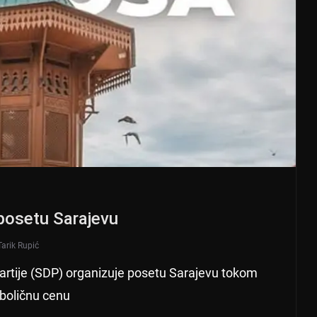
posetu Sarajevu
Tarik Rupić
tije (SDP) organizuje posetu Sarajevu tokom
mboličnu cenu