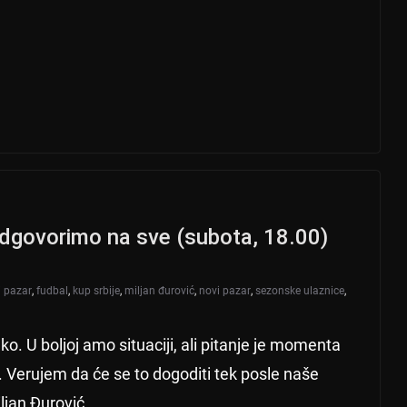
odgovorimo na sve (subota, 18.00)
i pazar
,
fudbal
,
kup srbije
,
miljan đurović
,
novi pazar
,
sezonske ulaznice
,
ko. U boljoj amo situaciji, ali pitanje je momenta
. Verujem da će se to dogoditi tek posle naše
ljan Đurović.