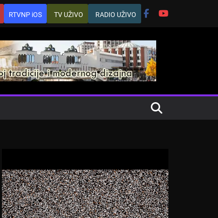
RTVNP iOS
TV UŽIVO
RADIO UŽIVO