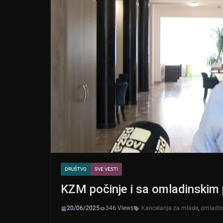
DRUŠTVO
SVE VESTI
KZM počinje i sa omladinski
20/06/2025
346 Views
Kancelarija za mlade
,
omladin