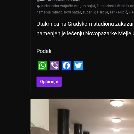
aleksandar varjačić
,
dragan bojat
,
fk mladost lučani
,
fk n
nemanja miletić
,
novi pazar
,
super liga srbije
,
Tarik Rupić
,
vla
Utakmica na Gradskom stadionu zakazana
namenjen je lečenju Novopazarke Mejle Ug
Podeli
W
Vi
F
T
h
b
a
wi
at
er
c
tt
Opširnije
s
e
er
A
b
p
o
p
o
k