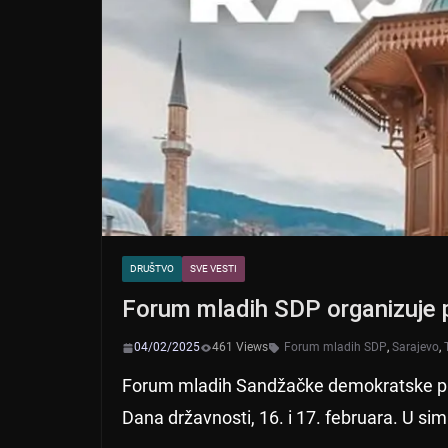
DRUŠTVO
SVE VESTI
Forum mladih SDP organizuje 
04/02/2025
461 Views
Forum mladih SDP
,
Sarajevo
,
Forum mladih Sandžačke demokratske par
Dana državnosti, 16. i 17. februara. U si