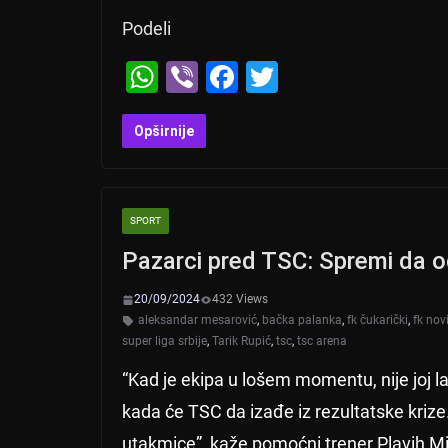
Podeli
W
Vi
F
T
h
b
a
wi
at
er
c
tt
Opširnije
s
e
er
A
b
SPORT
p
o
Pazarci pred TSC: Spremi da 
p
o
k
20/09/2024
432 Views
aleksandar mesarović
,
bačka palanka
,
fk čukarički
,
fk nov
super liga srbije
,
Tarik Rupić
,
tsc
,
tsc arena
“Kad je ekipa u lošem momentu, nije joj la
kada će TSC da izađe iz rezultatske krize
utakmice”, kaže pomoćni trener Plavih Mi