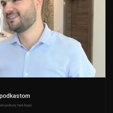
m podkastom
ski podkast
,
Tarik Rupić