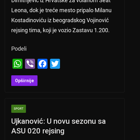
Dimitrijević iz Hrvatske za volanom Seat
Leona, dok je treće mesto pripalo Milanu
Kostadinoviću iz beogradskog Vojinović
rejsing tima, koji je vozio Zastavu 1.200.
Podeli
W
Vi
F
T
h
b
a
wi
at
er
c
tt
Opširnije
s
e
er
A
b
SPORT
p
o
Ujkanović: U novu sezonu sa
p
o
ASU 020 rejsing
k