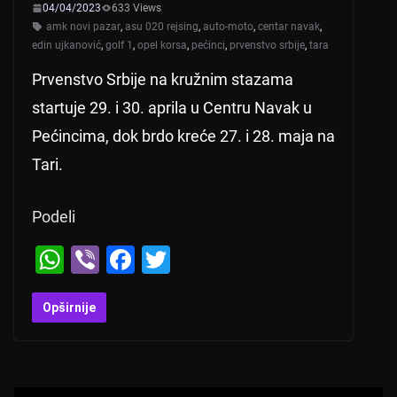
04/04/2023
633 Views
amk novi pazar
,
asu 020 rejsing
,
auto-moto
,
centar navak
,
edin ujkanović
,
golf 1
,
opel korsa
,
pećinci
,
prvenstvo srbije
,
tara
Prvenstvo Srbije na kružnim stazama
startuje 29. i 30. aprila u Centru Navak u
Pećincima, dok brdo kreće 27. i 28. maja na
Tari.
Podeli
W
Vi
F
T
h
b
a
wi
at
er
c
tt
Opširnije
s
e
er
A
b