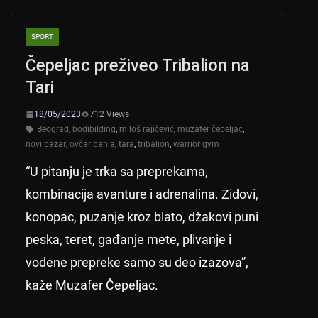
s
e
er
A
b
SPORT
p
o
Čepeljac preživeo Tribalion na
p
o
Tari
k
18/05/2023
712 Views
Beograd
,
bodibilding
,
miloš rajičević
,
muzafer čepeljac
,
novi pazar
,
ovčar banja
,
tara
,
tribalion
,
warrior gym
“U pitanju je trka sa preprekama,
kombinacija avanture i adrenalina. Zidovi,
konopac, puzanje kroz blato, džakovi puni
peska, teret, gađanje mete, plivanje i
vodene prepreke samo su deo izazova”,
kaže Muzafer Čepeljac.