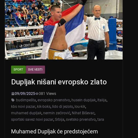
SPORT
SVE VESTI
Dupljak nišani evropsko zlato
09/09/2025
381 Views
budimpešta
,
evropsko prvenstvo
,
husein dupljak
,
Italija
,
kbs novi pazar
,
kik-boks
,
lido di jezolo
,
lou-kik
,
muhamed dupljak
,
nermin zećirović
,
Nihat Biševac
,
sportski savez novi pazar
,
Srbija
,
svetsko prvenstvo
,
tara
Muhamed Dupljak će predstojećem