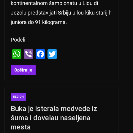
kontinentalnom šampionatu u Lidu di
Jezolu predstavljati Srbiju u lou-kiku starijih
juniora do 91 kilograma.
Podeli
W
Vi
F
T
h
b
a
wi
at
er
c
tt
Opširnije
s
e
er
A
b
REGION
p
o
Buka je isterala medvede iz
p
o
šuma i dovelau naseljena
k
mesta