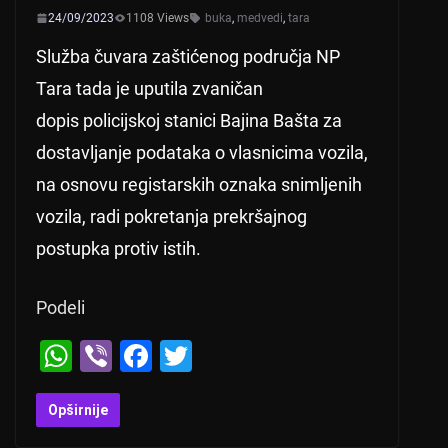
24/09/2023
1108 Views
buka
,
medvedi
,
tara
Služba čuvara zaštićenog područja NP
Tara tada je uputila zvaničan
dopis policijskoj stanici Bajina Bašta za
dostavljanje podataka o vlasnicima vozila,
na osnovu registarskih oznaka snimljenih
vozila, radi pokretanja prekršajnog
postupka protiv istih.
Podeli
W
Vi
F
T
h
b
a
wi
at
er
c
tt
Opširnije