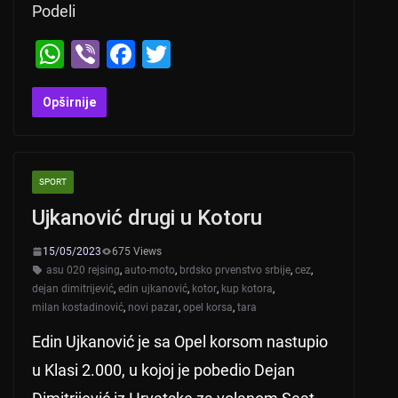
Podeli
W
Vi
F
T
h
b
a
wi
at
er
c
tt
Opširnije
s
e
er
A
b
SPORT
p
o
Ujkanović drugi u Kotoru
p
o
k
15/05/2023
675 Views
asu 020 rejsing
,
auto-moto
,
brdsko prvenstvo srbije
,
cez
,
dejan dimitrijević
,
edin ujkanović
,
kotor
,
kup kotora
,
milan kostadinović
,
novi pazar
,
opel korsa
,
tara
Edin Ujkanović je sa Opel korsom nastupio
u Klasi 2.000, u kojoj je pobedio Dejan