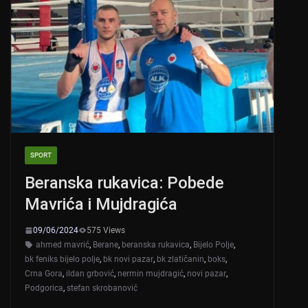
SPORT
Beranska rukavica: Pobede
Mavrića i Mujdragića
09/06/2024
575 Views
ahmed mavrić
,
Berane
,
beranska rukavica
,
Bijelo Polje
,
bk feniks bijelo polje
,
bk novi pazar
,
bk zlatičanin
,
boks
,
Crna Gora
,
ildan grbović
,
nermin mujdragić
,
novi pazar
,
Podgorica
,
stefan skrobanović