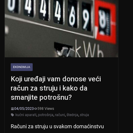
EKONOMIJA
Koji uređaji vam donose veći
račun za struju i kako da
smanjite potrošnu?
04/05/2023
598 Views
kućni aparati
,
potrošnja
,
računi
,
štednja
,
struja
Računi za struju u svakom domaćinstvu