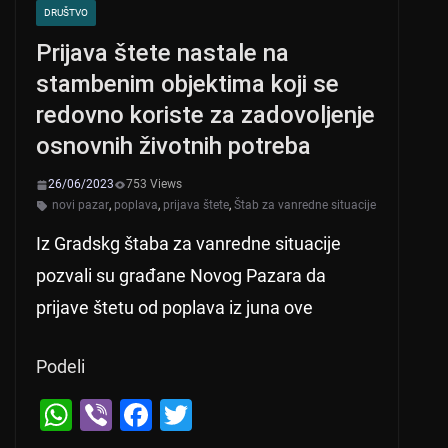
DRUŠTVO
Prijava štete nastale na
stambenim objektima koji se
redovno koriste za zadovoljenje
osnovnih životnih potreba
26/06/2023
753 Views
novi pazar
,
poplava
,
prijava štete
,
Štab za vanredne situacije
Iz Gradskg štaba za vanredne situacije
pozvali su građane Novog Pazara da
prijave štetu od poplava iz juna ove
Podeli
W
Vi
F
T
h
b
a
wi