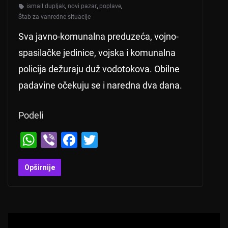
ismail dupljak
,
novi pazar
,
poplave
,
Štab za vanredne situacije
Sva javno-komunalna preduzeća, vojno-
spasilačke jedinice, vojska i komunalna
policija dežuraju duž vodotokova. Obilne
padavine očekuju se i naredna dva dana.
Podeli
W
Vi
F
T
h
b
a
wi
at
er
c
tt
Opširnije
s
e
er
A
b
p
o