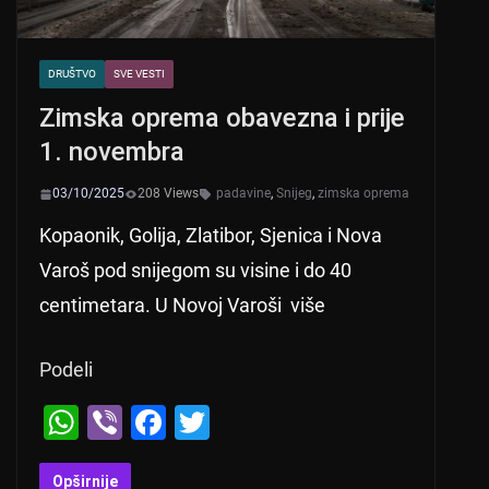
DRUŠTVO
SVE VESTI
Zimska oprema obavezna i prije
1. novembra
03/10/2025
208 Views
padavine
,
Snijeg
,
zimska oprema
Kopaonik, Golija, Zlatibor, Sjenica i Nova
Varoš pod snijegom su visine i do 40
centimetara. U Novoj Varoši više
Podeli
W
Vi
F
T
h
b
a
wi
Opširnije