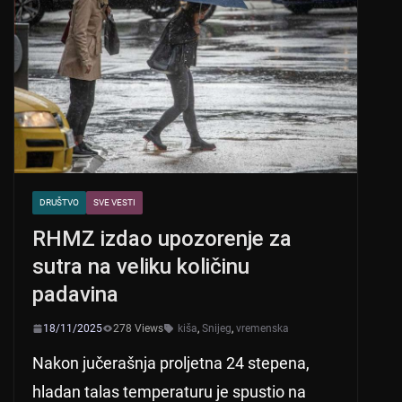
DRUŠTVO
SVE VESTI
RHMZ izdao upozorenje za
sutra na veliku količinu
padavina
18/11/2025
278 Views
kiša
,
Snijeg
,
vremenska
Nakon jučerašnja proljetna 24 stepena,
hladan talas temperaturu je spustio na