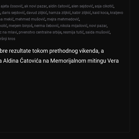
,
ajeta ćosović
,
ak novi pazar
,
aldin ćatović
,
alen sejdović
,
asja cikotić
,
ć
,
daris sejdović
,
davud ziljkić
,
hamza ziljkić
,
kabir ziljkić
,
kaid koca
,
kraljevo
a mekić
,
mehmed mušović
,
mejra mehmedović
,
kolić
,
merjem binjoš
,
nerma čebović
,
nikola mijailović
,
novi pazar
,
c na mlavi
,
prvenstvo centralne srbije
,
resmija tutić
,
saida mušović
,
ršnji kros
 dobre rezultate tokom prethodnog vikenda, a
a Aldina Ćatovića na Memorijalnom mitingu Vera