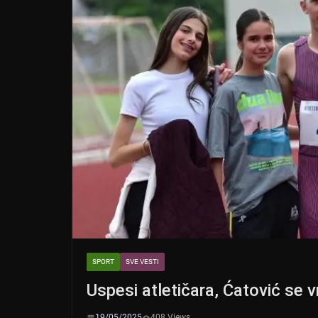
SPORT
SVE VESTI
Uspesi atletičara, Ćatović se v
19/05/2025
408 Views