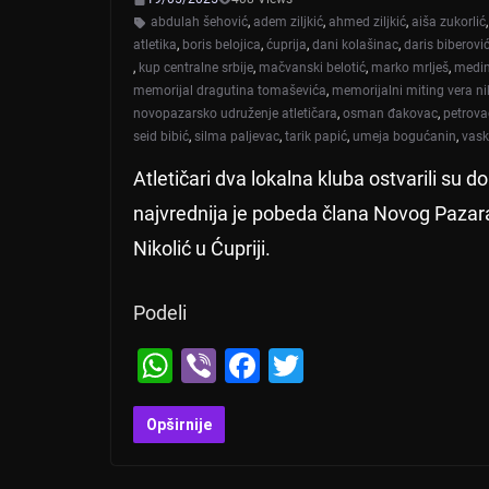
abdulah šehović
,
adem ziljkić
,
ahmed ziljkić
,
aiša zukorlić
atletika
,
boris belojica
,
ćuprija
,
dani kolašinac
,
daris biberovi
,
kup centralne srbije
,
mačvanski belotić
,
marko mrlješ
,
medin
memorijal dragutina tomaševića
,
memorijalni miting vera ni
novopazarsko udruženje atletičara
,
osman đakovac
,
petrova
seid bibić
,
silma paljevac
,
tarik papić
,
umeja bogućanin
,
vask
Atletičari dva lokalna kluba ostvarili su
najvrednija je pobeda člana Novog Pazar
Nikolić u Ćupriji.
Podeli
W
Vi
F
T
h
b
a
wi
at
er
c
tt
Opširnije
s
e
er