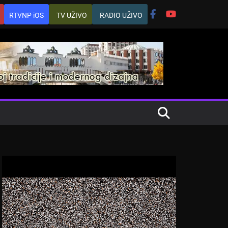
RTVNP iOS
TV UŽIVO
RADIO UŽIVO