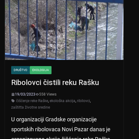
DRUŠTVO
EKOLOGIJA
Ribolovci čistili reku Rašku
19/03/2023
558 Views
čišćenje reke Raške
,
ekološka akcija
,
ribilovci
,
zaštitta životne sredine
U organizaciji Gradske organizacije
sportskih ribolovaca Novi Pazar danas je