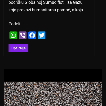
podršku Globalnoj Sumud flotili za Gazu,
koja prevozi humanitarnu pomoć, a koja
Podeli
W
Vi
F
T
h
b
a
wi
at
er
c
tt
Opširnije
s
e
er
A
b
p
o
p
o
k