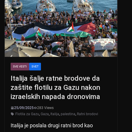
SVE VESTI
SVET
Italija šalje ratne brodove da
zaštite flotilu za Gazu nakon
izraelskih napada dronovima
25/09/2025
283 Views
Flotila za Gazu
,
Gaza
,
Italija
,
palestina
,
Ratni brodovi
Italija je poslala drugi ratni brod kao