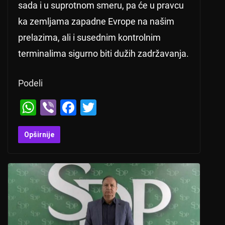
sada i u suprotnom smeru, pa će u pravcu
ka zemljama zapadne Evrope na našim
prelazima, ali i susednim kontrolnim
terminalima sigurno biti dužih zadržavanja.
Podeli
W
Vi
F
T
h
b
a
wi
at
er
c
tt
Opširnije
s
e
er
A
b
p
o
p
o
k