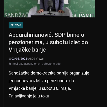
DRUŠTVO
Abdurahmanović: SDP brine o
penzionerima, u subotu izlet do
Vrnjačke banje
03/05/2023
809 Views
novi pazar
,
penzioneri
,
putovanje
,
sdp
Sandžačka demokratska partija organizuje
jednodnevni izlet za penzionere do
Vrnjačke banje, u subotu 6. maja.
Prijavljivanje je u toku