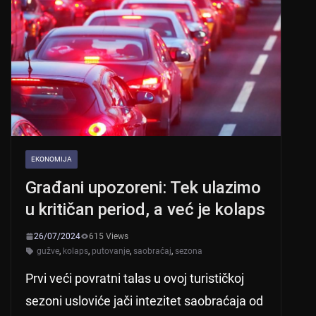
EKONOMIJA
Građani upozoreni: Tek ulazimo
u kritičan period, a već je kolaps
26/07/2024
615 Views
gužve
,
kolaps
,
putovanje
,
saobraćaj
,
sezona
Prvi veći povratni talas u ovoj turističkoj
sezoni usloviće jači intezitet saobraćaja od