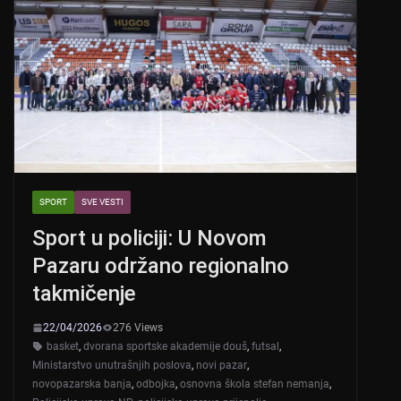
SPORT
SVE VESTI
Sport u policiji: U Novom
Pazaru održano regionalno
takmičenje
22/04/2026
276 Views
basket
,
dvorana sportske akademije douš
,
futsal
,
Ministarstvo unutrašnjih poslova
,
novi pazar
,
novopazarska banja
,
odbojka
,
osnovna škola stefan nemanja
,