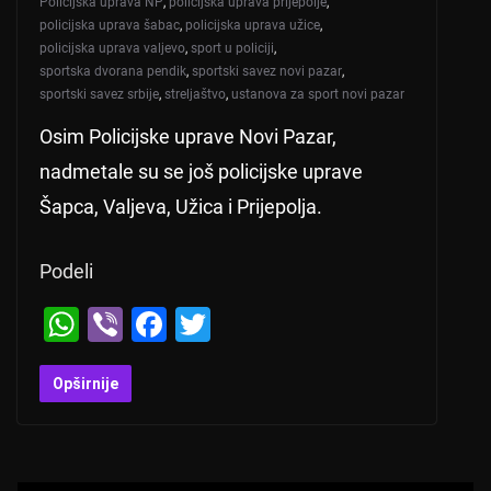
Policijska uprava NP
,
policijska uprava prijepolje
,
policijska uprava šabac
,
policijska uprava užice
,
policijska uprava valjevo
,
sport u policiji
,
sportska dvorana pendik
,
sportski savez novi pazar
,
sportski savez srbije
,
streljaštvo
,
ustanova za sport novi pazar
Osim Policijske uprave Novi Pazar,
nadmetale su se još policijske uprave
Šapca, Valjeva, Užica i Prijepolja.
Podeli
W
Vi
F
T
h
b
a
wi
at
er
c
tt
Opširnije
s
e
er
A
b