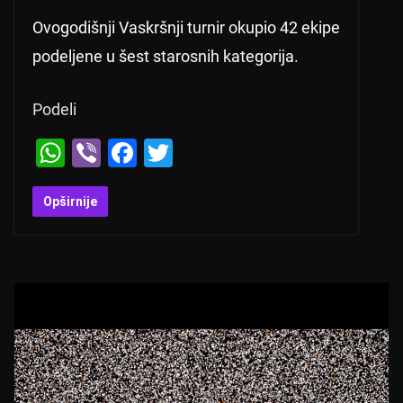
Ovogodišnji Vaskršnji turnir okupio 42 ekipe
podeljene u šest starosnih kategorija.
Podeli
W
Vi
F
T
h
b
a
wi
at
er
c
tt
Opširnije
s
e
er
A
b
p
o
p
o
k