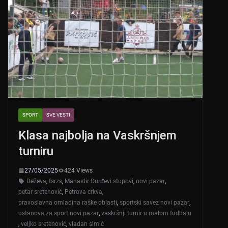
SPORT
SVE VESTI
Klasa najbolja na Vaskršnjem
turniru
27/05/2025
424 Views
Deževa
,
fsrzs
,
Manastir Đurđevi stupovi
,
novi pazar
,
petar sretenović
,
Petrova crkva
,
pravoslavna omladina raške oblasti
,
sportski savez novi pazar
,
ustanova za sport novi pazar
,
vaskršnji turnir u malom fudbalu
,
veljko sretenović
,
vladan simić