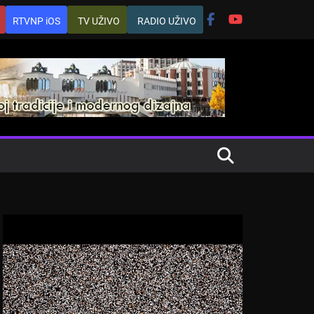
RTVNP iOS
TV UŽIVO
RADIO UŽIVO