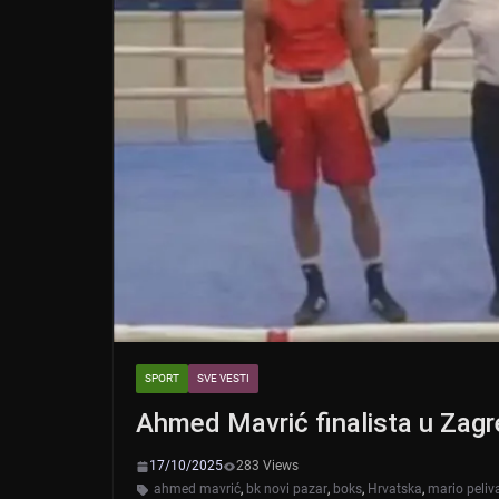
SPORT
SVE VESTI
Ahmed Mavrić finalista u Zag
17/10/2025
283 Views
ahmed mavrić
,
bk novi pazar
,
boks
,
Hrvatska
,
mario peliv