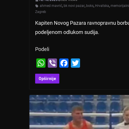
ahmed mavrić
,
bk novi pazar
,
boks
,
Hrvatska
,
memorijalni
Zagreb
Kapiten Novog Pazara ravnopravnu borb
podeljenom odlukom sudija.
Podeli
W
Vi
F
T
h
b
a
wi
at
er
c
tt
Opširnije
s
e
er
A
b
p
o
p
o
k