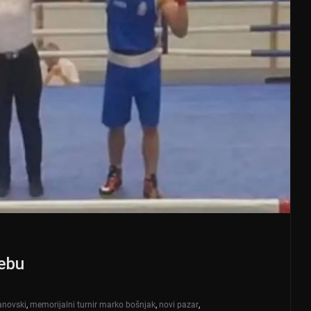
rebu
anovski
,
memorijalni turnir marko bošnjak
,
novi pazar
,