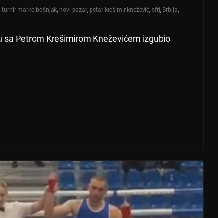
 turnir marko bošnjak
,
novi pazar
,
petar krešimir knežević
,
sfrj
,
Srbija
,
u sa Petrom Krešimirom Kneževićem izgubio