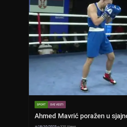
SPORT
SVE VESTI
Ahmed Mavrić poražen u sjaj
18/10/2025
320 Views