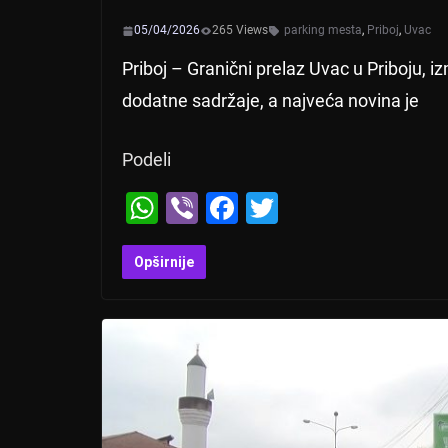
05/04/2026
265 Views
parking mesta
,
Priboj
,
Uvac
Priboj – Granični prelaz Uvac u Priboju, 
dodatne sadržaje, a najveća novina je
Podeli
W
Vi
F
T
h
b
a
wi
at
er
c
tt
Opširnije
s
e
er
A
b
p
o
p
o
k