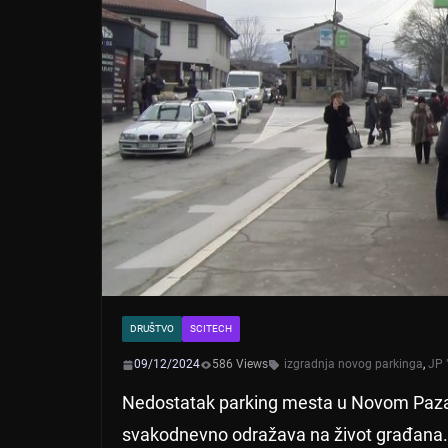
DRUŠTVO
SCITECH
09/12/2024
586 Views
izgradnja novog parkinga
,
JP 
Nedostatak parking mesta u Novom Pazaru
svakodnevno odražava na život građana.