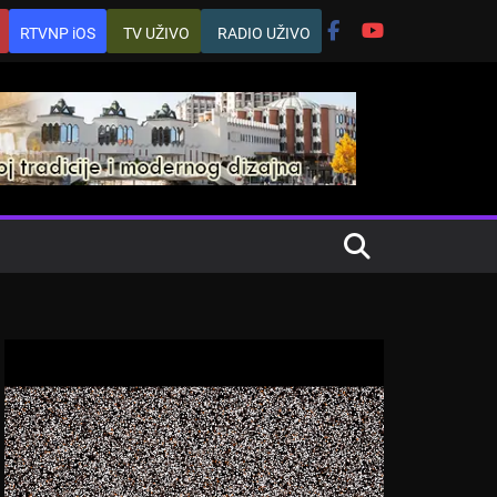
RTVNP iOS
TV UŽIVO
RADIO UŽIVO