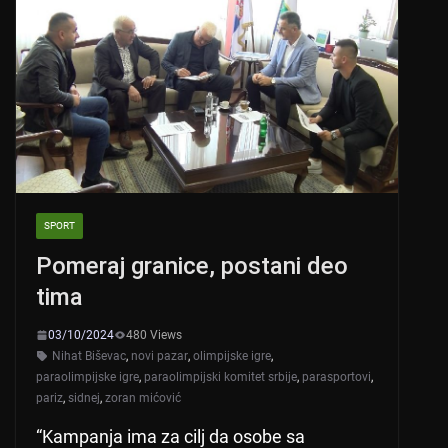
SPORT
Pomeraj granice, postani deo
tima
03/10/2024
480 Views
Nihat Biševac
,
novi pazar
,
olimpijske igre
,
paraolimpijske igre
,
paraolimpijski komitet srbije
,
parasportovi
,
pariz
,
sidnej
,
zoran mićović
“Kampanja ima za cilj da osobe sa