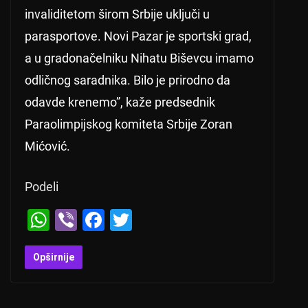
invaliditetom širom Srbije uključi u
parasportove. Novi Pazar je sportski grad,
a u gradonačelniku Nihatu Biševcu imamo
odličnog saradnika. Bilo je prirodno da
odavde krenemo”, kaže predsednik
Paraolimpijskog komiteta Srbije Zoran
Mićović.
Podeli
W
Vi
F
T
h
b
a
wi
at
er
c
tt
Opširnije
s
e
er
A
b