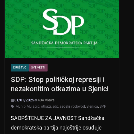
DRUŠTVO
SVE VESTI
SDP: Stop političkoj represiji i
nezakonitim otkazima u Sjenici
01/01/2025
404 Views
Munib Mujagić
,
otkazi
,
sdp
,
seoski vodovod
,
Sjenica
,
SPP
SAOPŠTENJE ZA JAVNOST Sandžačka
demokratska partija najoštrije osuđuje