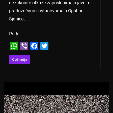
nezakonite otkaze zaposlenima u javnim
preduzećima i ustanovama u Opštini
Sjenica,
Podeli
W
Vi
F
T
h
b
a
wi
at
er
c
tt
Opširnije
s
e
er
A
b
p
o
p
o
k