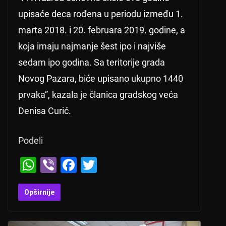
upisaće deca rođena u periodu između 1.
marta 2018. i 20. februara 2019. godine, a
koja imaju najmanje šest ipo i najviše
sedam ipo godina. Sa teritorije grada
Novog Pazara, biće upisano ukupno 1440
prvaka”, kazala je članica gradskog veća
Denisa Curić.
Podeli
W
Vi
F
T
h
b
a
wi
at
er
c
tt
Opširnije
s
e
er