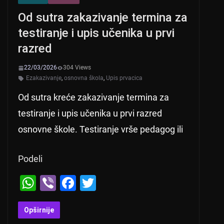
Od sutra zakazivanje termina za
testiranje i upis učenika u prvi
razred
22/03/2026
304 Views
Ezakazivanje
,
osnovna škola
,
Upis prvacica
Od sutra kreće zakazivanje termina za
testiranje i upis učenika u prvi razred
osnovne škole. Testiranje vrše pedagog ili
Podeli
W
Vi
F
T
h
b
a
wi
at
er
c
tt
Opširnije