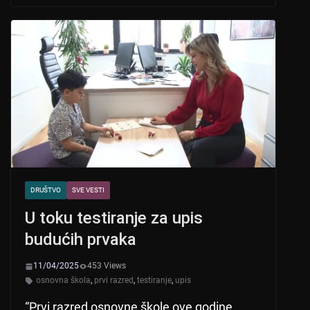
s
e
er
A
b
p
o
p
o
k
DRUŠTVO
SVE VESTI
U toku testiranje za upis
budućih prvaka
11/04/2025
453 Views
osnovna škola
,
prvi razred
,
testiranje
,
upis
“Prvi razred osnovne škole ove godine