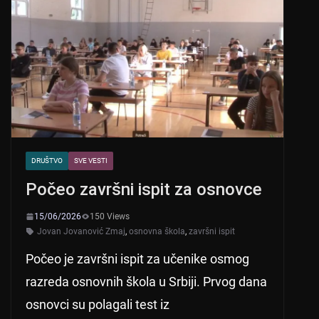
DRUŠTVO
SVE VESTI
Počeo završni ispit za osnovce
15/06/2026
150 Views
Jovan Jovanović Zmaj
,
osnovna škola
,
završni ispit
Počeo je završni ispit za učenike osmog
razreda osnovnih škola u Srbiji. Prvog dana
osnovci su polagali test iz