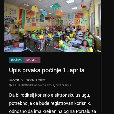
A
b
p
o
p
o
k
DRUŠTVO
SVE VESTI
Upis prvaka počinje 1. aprila
22/03/2025
611 Views
ELEKTRONSKI
,
osnovna škola
,
prvaci
,
upis
Da bi roditelj koristio elektronsku uslugu,
potrebno je da bude registrovan korisnik,
odnosno da ima kreiran nalog na Portalu za