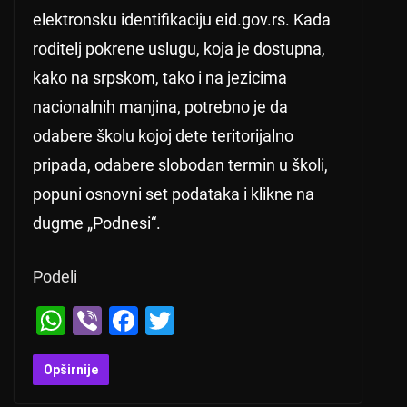
elektronsku identifikaciju eid.gov.rs. Kada
roditelj pokrene uslugu, koja je dostupna,
kako na srpskom, tako i na jezicima
nacionalnih manjina, potrebno je da
odabere školu kojoj dete teritorijalno
pripada, odabere slobodan termin u školi,
popuni osnovni set podataka i klikne na
dugme „Podnesi“.
Podeli
W
Vi
F
T
h
b
a
wi
at
er
c
tt
Opširnije