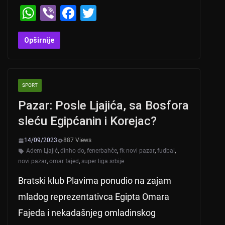
W
Vi
F
T
h
b
a
wi
at
er
c
tt
Opširnije
s
e
er
A
b
SPORT
p
o
Pazar: Posle Ljajića, sa Bosfora
p
o
sleću Egipćanin i Korejac?
k
14/09/2023
887 Views
Adem Ljajić
,
đinho đo
,
fenerbahče
,
fk novi pazar
,
fudbal
,
novi pazar
,
omar fajed
,
super liga srbije
Bratski klub Plavima ponudio na zajam
mladog reprezentativca Egipta Omara
Fajeda i nekadašnjeg omladinskog