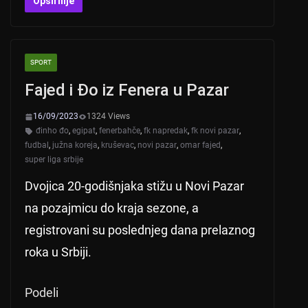
at
er
c
tt
Opširnije
s
e
er
A
b
SPORT
p
o
Fajed i Đo iz Fenera u Pazar
p
o
k
16/09/2023
1324 Views
đinho đo
,
egipat
,
fenerbahče
,
fk napredak
,
fk novi pazar
,
fudbal
,
južna koreja
,
kruševac
,
novi pazar
,
omar fajed
,
super liga srbije
Dvojica 20-godišnjaka stižu u Novi Pazar
na pozajmicu do kraja sezone, a
registrovani su poslednjeg dana prelaznog
roka u Srbiji.
Podeli