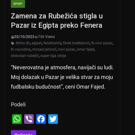
SPORT
Zamena za Rubežića stigla u
Pazar iz Egipta preko Fenera
03/10/2023
736 Views
đinho đo
,
egipat
,
fenerbahče
,
fikret međedović
,
fk novi pazar
,
fk vojvodina
,
mirsad jahović
,
novi pazar
,
omar fajed
,
slobodan rubežić
,
super liga srbije
“Neverovatna je atmosfera, navijači su ludi.
Moj dolazak u Pazar je velika stvar za moju
fudbalsku budućnost”, ceni Omar Fajed.
Podeli
W
Vi
F
T
h
b
a
wi