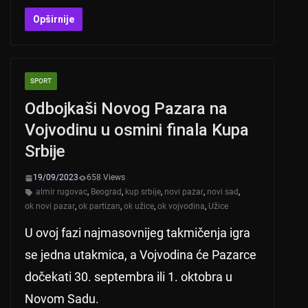
h
b
a
wi
at
er
c
tt
Opširnije
s
e
er
A
b
SPORT
p
o
Odbojkaši Novog Pazara na
p
o
Vojvodinu u osmini finala Kupa
k
Srbije
19/09/2023
658 Views
almir rugovac
,
Beograd
,
kup srbije
,
novi pazar
,
novi sad
,
ok novi pazar
,
ok partizan
,
ok užice
,
ok vojvodina
,
Užice
U ovoj fazi najmasovnijeg takmičenja igra
se jedna utakmica, a Vojvodina će Pazarce
dočekati 30. septembra ili 1. oktobra u
Novom Sadu.