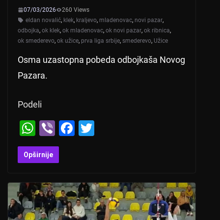
07/03/2026
260 Views
eldan novalić
,
klek
,
kraljevo
,
mladenovac
,
novi pazar
,
odbojka
,
ok klek
,
ok mladenovac
,
ok novi pazar
,
ok ribnica
,
ok smederevo
,
ok užice
,
prva liga srbije
,
smederevo
,
Užice
Osma uzastopna pobeda odbojkaša Novog
Pazara.
Podeli
W
Vi
F
T
h
b
a
wi
at
er
c
tt
Opširnije
s
e
er
A
b
p
o