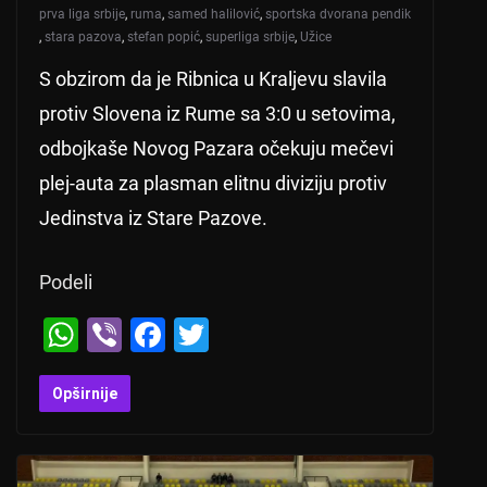
prva liga srbije
,
ruma
,
samed halilović
,
sportska dvorana pendik
,
stara pazova
,
stefan popić
,
superliga srbije
,
Užice
S obzirom da je Ribnica u Kraljevu slavila
protiv Slovena iz Rume sa 3:0 u setovima,
odbojkaše Novog Pazara očekuju mečevi
plej-auta za plasman elitnu diviziju protiv
Jedinstva iz Stare Pazove.
Podeli
W
Vi
F
T
h
b
a
wi
at
er
c
tt
Opširnije
s
e
er
A
b