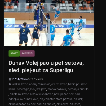
SPORT
SVE VESTI
Dunav Volej pao u pet setova,
sledi plej-aut za Superligu
11/04/2026
327 Views
aleksa kozić
,
andrej đureković
,
elvir zuković
,
habib prušević
,
kemal šećeragić
,
klek
,
kraljevo
,
marko božović
,
nemanja čubrilo
,
nikola milković
,
nikola vuksanović
,
novi pazar
,
novi sad
,
odbojka
,
ok dunav volej
,
ok jedinstvo stara pazova
,
ok klek
,
ok novi pazar
,
ok novi sad
,
ok ribnica
,
ok sloven
,
ok užice
,