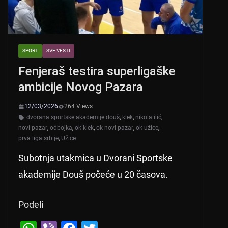
SPORT
SVE VESTI
Fenjeraš testira superligaške
ambicije Novog Pazara
12/03/2026
264 Views
dvorana sportske akademije douš
,
klek
,
nikola ilić
,
novi pazar
,
odbojka
,
ok klek
,
ok novi pazar
,
ok užice
,
prva liga srbije
,
Užice
Subotnja utakmica u Dvorani Sportske
akademije Douš počeće u 20 časova.
Podeli