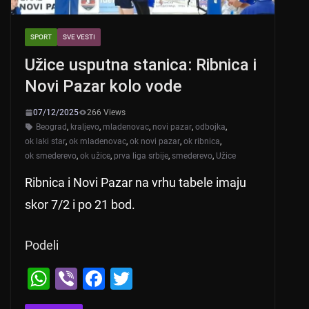
SPORT
SVE VESTI
Užice usputna stanica: Ribnica i
Novi Pazar kolo vode
07/12/2025
266 Views
Beograd
,
kraljevo
,
mladenovac
,
novi pazar
,
odbojka
,
ok laki star
,
ok mladenovac
,
ok novi pazar
,
ok ribnica
,
ok smederevo
,
ok užice
,
prva liga srbije
,
smederevo
,
Užice
Ribnica i Novi Pazar na vrhu tabele imaju
skor 7/2 i po 21 bod.
Podeli
W
Vi
F
T
h
b
a
wi