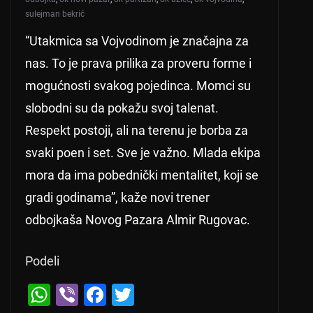
sulejman bekrić
“Utakmica sa Vojvodinom je značajna za
nas. To je prava prilika za proveru forme i
mogućnosti svakog pojedinca. Momci su
slobodni su da pokažu svoj talenat.
Respekt postoji, ali na terenu je borba za
svaki poen i set. Sve je važno. Mlada ekipa
mora da ima pobednički mentalitet, koji se
gradi godinama”, kaže novi trener
odbojkaša Novog Pazara Almir Rugovac.
Podeli
W
Vi
F
T