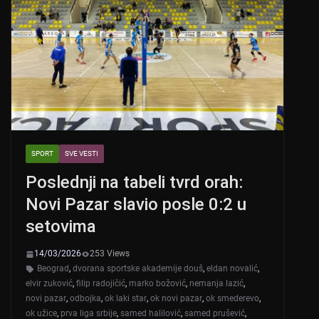
p
o
p
o
k
SPORT
SVE VESTI
Poslednji na tabeli tvrd orah:
Novi Pazar slavio posle 0:2 u
setovima
14/03/2026
253 Views
Beograd
,
dvorana sportske akademije douš
,
eldan novalić
,
elvir zuković
,
filip radojičić
,
marko božović
,
nemanja lazić
,
novi pazar
,
odbojka
,
ok laki star
,
ok novi pazar
,
ok smederevo
,
ok užice
,
prva liga srbije
,
samed halilović
,
samed prušević
,