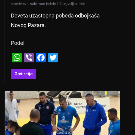
smederevo
,
sulejman bekrić
,
Užice
,
veljko lekić
Deveta uzastopna pobeda odbojkaša
Novog Pazara.
Podeli
W
Vi
F
T
h
b
a
wi
at
er
c
tt
Opširnije
s
e
er
A
b
p
o
p
o
k