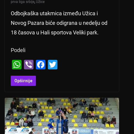
prva liga srbije
,
Užice
Odbojkaška utakmica između Užica i
Novog Pazara biće odigrana u nedelju od
18 časova u Hali sportova Veliki park.
Podeli
W
Vi
F
T
h
b
a
wi
at
er
c
tt
Opširnije
s
e
er
A
b
p
o
p
o
k