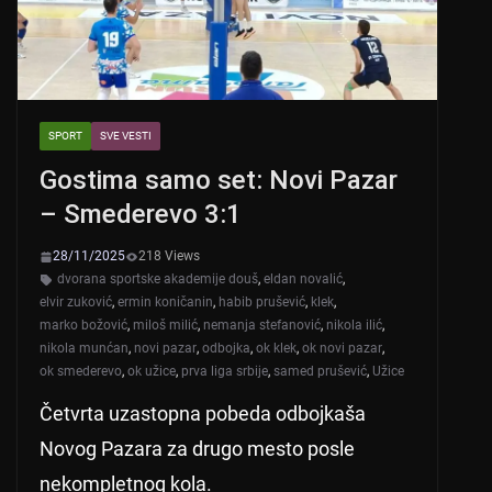
SPORT
SVE VESTI
Gostima samo set: Novi Pazar
– Smederevo 3:1
28/11/2025
218 Views
dvorana sportske akademije douš
,
eldan novalić
,
elvir zuković
,
ermin koničanin
,
habib prušević
,
klek
,
marko božović
,
miloš milić
,
nemanja stefanović
,
nikola ilić
,
nikola munćan
,
novi pazar
,
odbojka
,
ok klek
,
ok novi pazar
,
ok smederevo
,
ok užice
,
prva liga srbije
,
samed prušević
,
Užice
Četvrta uzastopna pobeda odbojkaša
Novog Pazara za drugo mesto posle
nekompletnog kola.