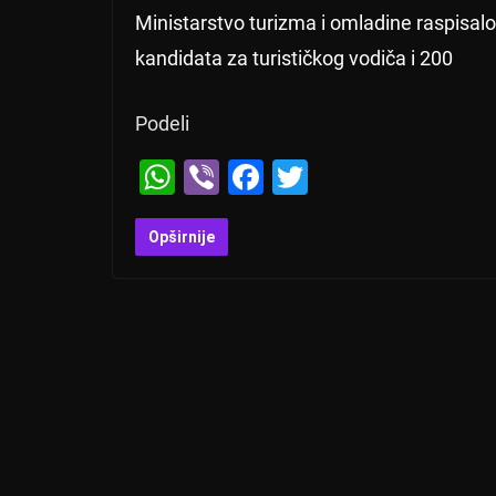
Ministarstvo turizma i omladine raspisalo
kandidata za turističkog vodiča i 200
Podeli
W
Vi
F
T
h
b
a
wi
at
er
c
tt
Opširnije
s
e
er
A
b
p
o
p
o
k