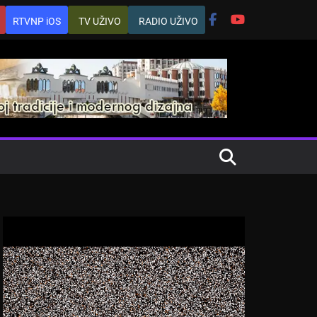
RTVNP iOS
TV UŽIVO
RADIO UŽIVO