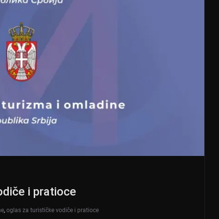
diče i pratioce
ne
,
oglas za turističke vodiče i pratioce