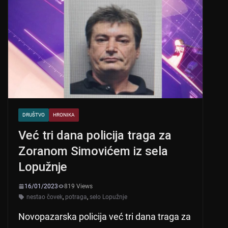
DRUŠTVO
HRONIKA
Već tri dana policija traga za
Zoranom Simovićem iz sela
Lopužnje
16/01/2023
819 Views
nestao čovek
,
potraga
,
selo Lopužnje
Novopazarska policija već tri dana traga za