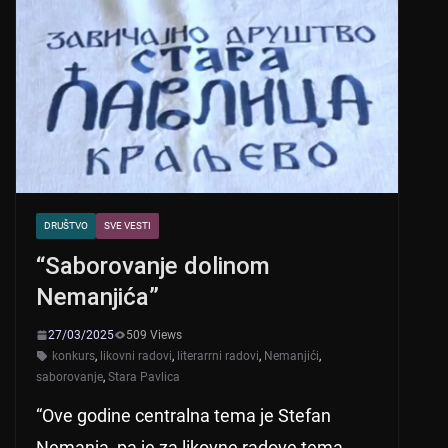
DRUŠTVO
SVE VESTI
“Saborovanje dolinom
Nemanjića”
27/03/2025
509 Views
konkurs
,
likovni radovi
,
literarrni radovi
,
Nemanjići
,
saborovanje
,
Stara Pavlica
“Ove godine centralna tema je Stefan
Nemanja, pa je za likovne radove tema