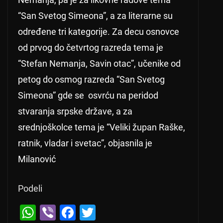
“San Svetog Simeona”, a za literarne su
određene tri kategorije. Za decu osnovce
od prvog do četvrtog razreda tema je
“Stefan Nemanja, Savin otac”, učenike od
petog do osmog razreda “San Svetog
Simeona” gde se osvrću na peridod
stvaranja srpske države, a za
srednjoškolce tema je “Veliki župan Raške,
ratnik, vladar i svetac”, objasnila je
Milanović
Podeli
W
Vi
F
T