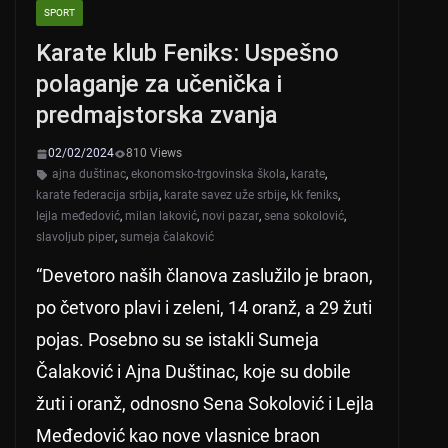
SPORT
Karate klub Feniks: Uspešno
polaganje za učenička i
predmajstorska zvanja
02/02/2024
810 Views
ajna duštinac
,
ekonomsko-trgovinska škola
,
karate
,
karate federacija srbija
,
karate savez uže srbije
,
kk feniks
,
lejla međedović
,
milan laković
,
novi pazar
,
sena sokolović
,
slavoljub piper
,
sumeja čalaković
“Devetoro naših članova zaslužilo je braon,
po četvoro plavi i zeleni, 14 oranž, a 29 žuti
pojas. Posebno su se istakli Sumeja
Čalaković i Ajna Duštinac, koje su dobile
žuti i oranž, odnosno Sena Sokolović i Lejla
Međedović kao nove vlasnice braon