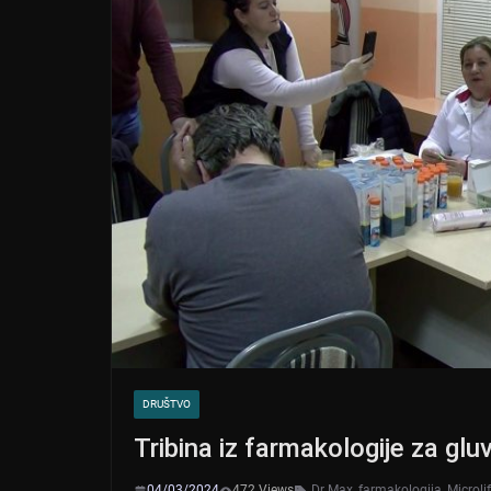
DRUŠTVO
Tribina iz farmakologije za glu
04/03/2024
472 Views
Dr Max
,
farmakologija
,
Microli