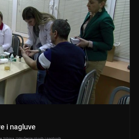
ve i nagluve
fe
,
tribina
,
Udruženje gluvih i nagluvih