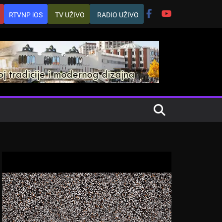
RTVNP iOS
TV UŽIVO
RADIO UŽIVO