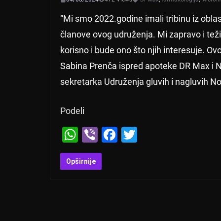
“Mi smo 2022.godine imali tribinu iz oblas
članove ovog udruženja. Mi zapravo i te
korisno i bude ono što njih interesuje. Ov
Sabina Prenča ispred apoteke DR Max i Ni
sekretarka Udruženja gluvih i nagluvih No
Podeli
W
Vi
F
T
h
b
a
wi
at
er
c
tt
Opširnije
s
e
er
A
b
p
o